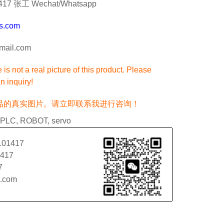
7 张工 Wechat/Whatsapp
s.com
ail.com
is not a real picture of this product. Please
n inquiry!
品的真实图片。请立即联系我进行咨询！
PLC
,
ROBOT
,
servo
101417
1417
7
l.com