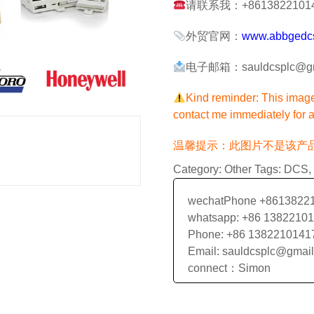
请联系我：+861382210141
外贸官网：
www.abbgedc
电子邮箱：sauldcsplc@gm
Kind reminder: This image 
contact me immediately for a
温馨提示：此图片不是该产
Category:
Other
Tags:
DCS
,
wechatPhone +8613822
whatsapp: +86 1382210
Phone: +86 1382210141
Email: sauldcsplc@gmai
connect：Simon