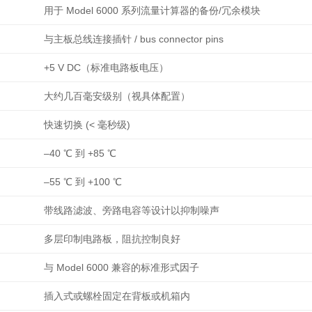
用于 Model 6000 系列流量计算器的备份/冗余模块
与主板总线连接插针 / bus connector pins
+5 V DC（标准电路板电压）
大约几百毫安级别（视具体配置）
快速切换 (< 毫秒级)
–40 ℃ 到 +85 ℃
–55 ℃ 到 +100 ℃
带线路滤波、旁路电容等设计以抑制噪声
多层印制电路板，阻抗控制良好
与 Model 6000 兼容的标准形式因子
插入式或螺栓固定在背板或机箱内