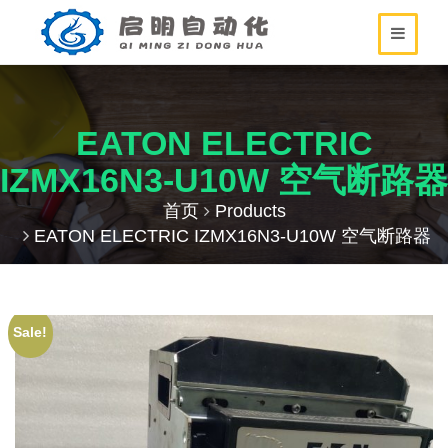
EATON ELECTRIC
IZMX16N3-U10W 空气断路器
首页
Products
EATON ELECTRIC IZMX16N3-U10W 空气断路器
Sale!