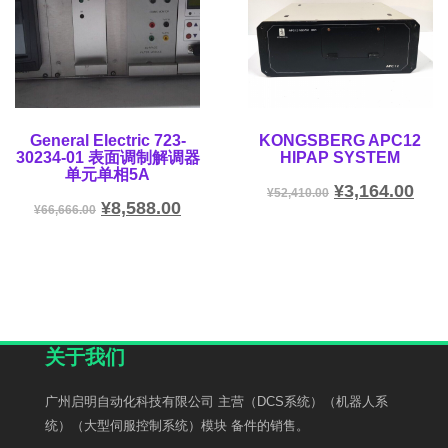
General Electric 723-
KONGSBERG APC12
30234-01 表面调制解调器
HIPAP SYSTEM
单元单相5A
¥
3,164.00
¥
52,410.00
¥
8,588.00
¥
66,666.00
关于我们
广州启明自动化科技有限公司 主营（DCS系统）（机器人系
统）（大型伺服控制系统）模块 备件的销售。