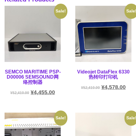
Sale!
Sale
SEMCO MARITIME PSP-
Videojet DataFlex 6330
D00006 SEMSOUND网
热转印打印机
络控制器
¥
4,578.00
¥
52,410.00
¥
4,455.00
¥
52,410.00
Sale!
Sale