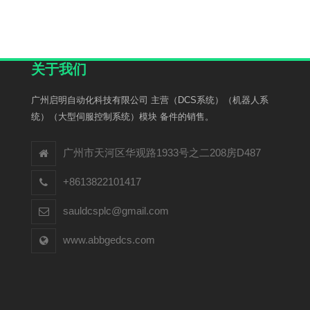
关于我们
广州启明自动化科技有限公司 主营（DCS系统）（机器人系
统）（大型伺服控制系统）模块 备件的销售。
广州市天河区华观路1933号之二208房D487
+8613822101417
sauldcsplc@gmail.com
www.abbgedcs.com