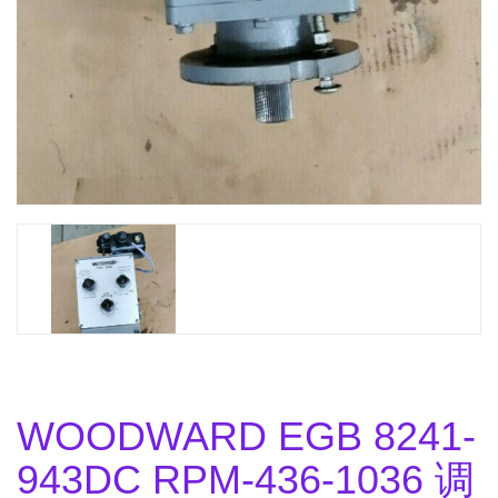
WOODWARD EGB 8241-
943DC RPM-436-1036 调