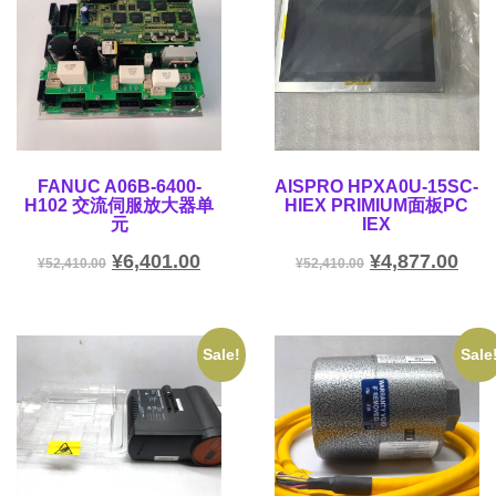
FANUC A06B-6400-
AISPRO HPXA0U-15SC-
H102 交流伺服放大器单
HIEX PRIMIUM面板PC
元
IEX
¥
6,401.00
¥
4,877.00
¥
52,410.00
¥
52,410.00
Sale!
Sale