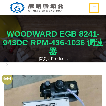
WOODWARD EGB 8241-
943DC RPM-436-1036 调速
器
首页
Products
WOODWARD EGB 8241-943DC RPM-436-1036
调速器
Sale!