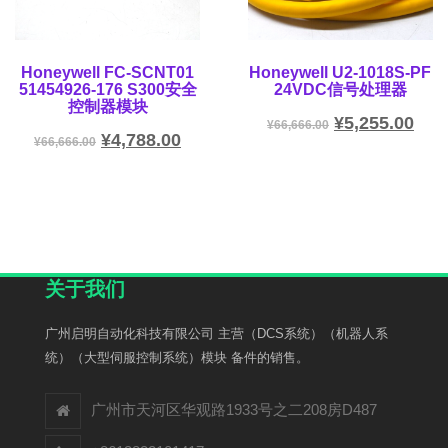
Honeywell FC-SCNT01
Honeywell U2-1018S-PF
51454926-176 S300安全
24VDC信号处理器
控制器模块
¥
5,255.00
¥
66,666.00
¥
4,788.00
¥
66,666.00
关于我们
广州启明自动化科技有限公司 主营（DCS系统）（机器人系
统）（大型伺服控制系统）模块 备件的销售。
广州市天河区华观路1933号之二208房D487