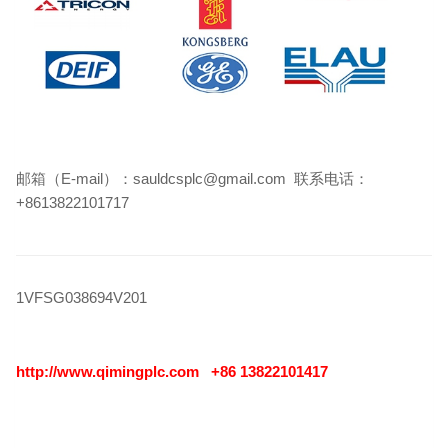
邮箱（E-mail）：sauldcsplc@gmail.com 联系电话：
+8613822101717
1VFSG038694V201
http://www.qimingplc.com
+86 13822101417