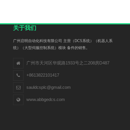
关于我们
广州启明自动化科技有限公司 主营（DCS系统）（机器人系
统）（大型伺服控制系统）模块 备件的销售。
广州市天河区华观路1933号之二208房D487
+8613822101417
sauldcsplc@gmail.com
www.abbgedcs.com