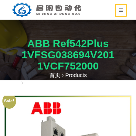
ABB Ref542Plus
1VFSG038694V201
1VCF752000
首页
Products
ABB Ref542Plus 1VFSG038694V201
1VCF752000
Sale!