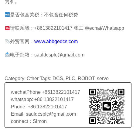
为准。
是否包含关税：不包含任何税费
请联系我：+8613822101417 张工 Wechat/Whatsapp
外贸官网：
www.abbgedcs.com
电子邮箱：sauldcsplc@gmail.com
Category:
Other
Tags:
DCS
,
PLC
,
ROBOT
,
servo
wechatPhone +8613822101417
whatsapp: +86 13822101417
Phone: +86 13822101417
Email: sauldcsplc@gmail.com
connect：Simon