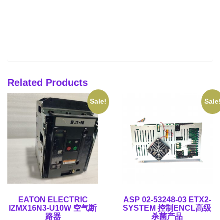
Related Products
Sale!
Sale
EATON ELECTRIC
ASP 02-53248-03 ETX2-
IZMX16N3-U10W 空气断
SYSTEM 控制ENCL高级
路器
杀菌产品