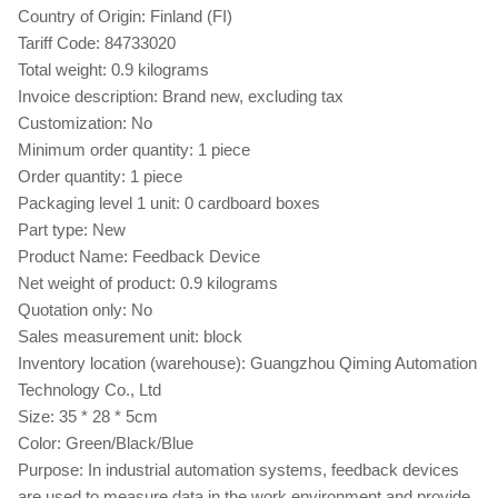
Country of Origin: Finland (FI)
Tariff Code: 84733020
Total weight: 0.9 kilograms
Invoice description: Brand new, excluding tax
Customization: No
Minimum order quantity: 1 piece
Order quantity: 1 piece
Packaging level 1 unit: 0 cardboard boxes
Part type: New
Product Name: Feedback Device
Net weight of product: 0.9 kilograms
Quotation only: No
Sales measurement unit: block
Inventory location (warehouse): Guangzhou Qiming Automation
Technology Co., Ltd
Size: 35 * 28 * 5cm
Color: Green/Black/Blue
Purpose: In industrial automation systems, feedback devices
are used to measure data in the work environment and provide