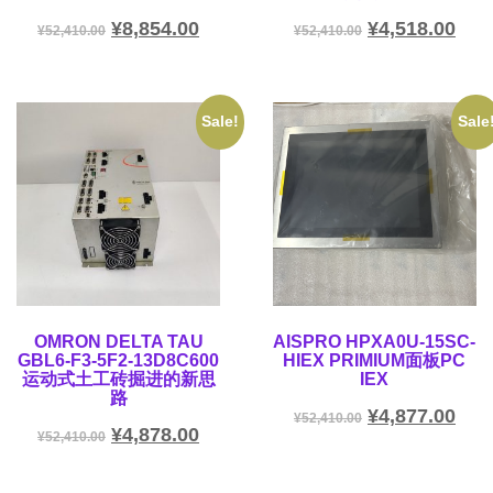
¥
8,854.00
¥
4,518.00
¥
52,410.00
¥
52,410.00
Sale!
Sale
OMRON DELTA TAU
AISPRO HPXA0U-15SC-
GBL6-F3-5F2-13D8C600
HIEX PRIMIUM面板PC
运动式土工砖掘进的新思
IEX
路
¥
4,877.00
¥
52,410.00
¥
4,878.00
¥
52,410.00