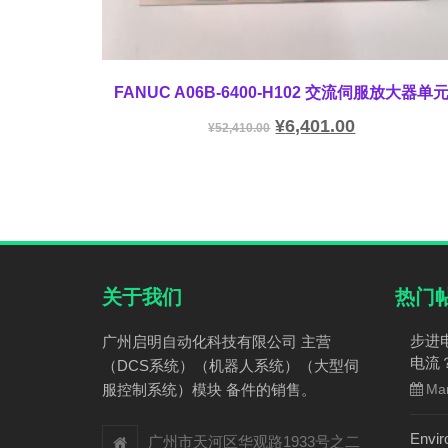
FANUC A06B-6400-H102 交流伺服放大器单
¥
6,401.00
¥
52,410.00
关于我们
热门
步进
广州启明自动化科技有限公司 主营
电流
（DCS系统）（机器人系统）（大型伺
服控制系统）模块 备件的销售。
Mar
Envir
广州市天河区华观路1933号之二