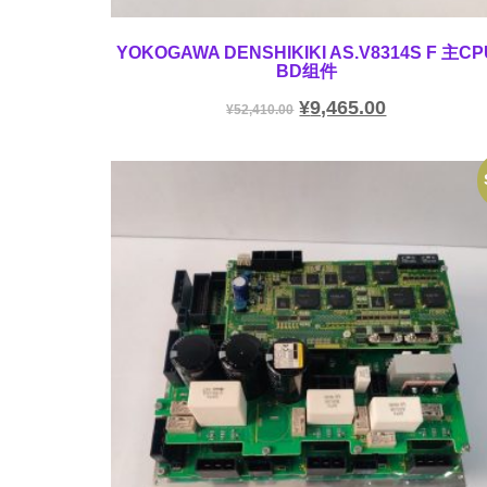
YOKOGAWA DENSHIKIKI AS.V8314S F 主CP
BD组件
¥
9,465.00
¥
52,410.00