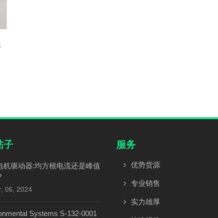
元
帖子
服务
优势货源
电机驱动器:均方根电流还是峰值
？
专业销售
, 06, 2024
实力雄厚
onmental Systems S-132-0001