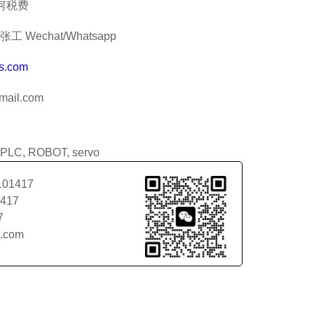
何税费
工 Wechat/Whatsapp
s.com
ail.com
PLC
,
ROBOT
,
servo
101417
1417
7
l.com