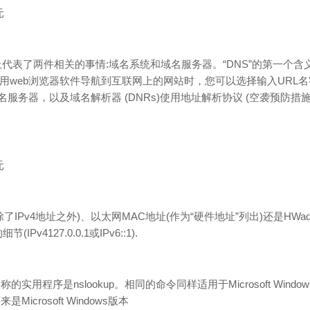
元
r)实际上代表了两件相关的事情:域名系统和域名服务器。“DNS”的第一
eb浏览器软件导航到互联网上的网站时，您可以选择输入URL名字该站点的
机称为域名服务器，以及域名解析器 (DNRs)使用地址解析协议 (空袭预
元
址(除了IPv4地址之外)、以太网MAC地址(作为“硬件地址”列出)还是HW
4127.0.0.1或IPv6::1).
用程序是nslookup。相同的命令同样适用于Microsoft Wind
crosoft Windows版本