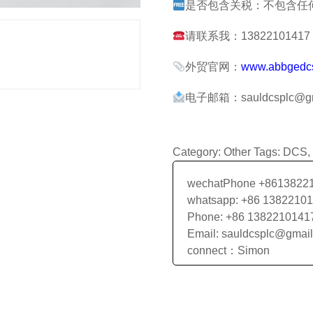
是否包含关税：不包含任
请联系我：13822101417 张
外贸官网：
www.abbgedc
电子邮箱：sauldcsplc@gm
Category:
Other
Tags:
DCS
,
wechatPhone +8613822
whatsapp: +86 1382210
Phone: +86 1382210141
Email: sauldcsplc@gmai
connect：Simon