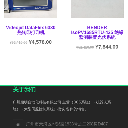
Videojet DataFlex 6330
BENDER
热转印打印机
IsoPV1685RTU-425 绝缘
监测装置光伏系统
¥
4,578.00
¥
52,410.00
¥
7,844.00
¥
52,410.00
关于我们
广州启明自动化科技有限公司 主营（DCS系统）（机器人系
统）（大型伺服控制系统）模块 备件的销售。
广州市天河区华观路1933号之二208房D487