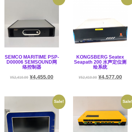
SEMCO MARITIME PSP-
KONGSBERG Seatex
D00006 SEMSOUND网
Seapath 200 水声定位测
络控制器
绘系统
¥
4,455.00
¥
4,577.00
¥
52,410.00
¥
52,410.00
Sale!
Sale