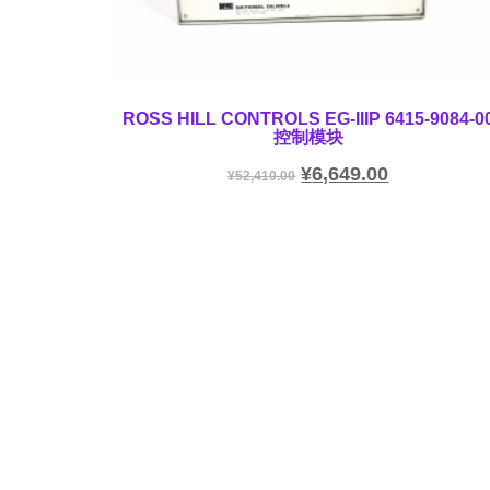
ROSS HILL CONTROLS EG-IIIP 6415-9084-0
控制模块
¥
6,649.00
¥
52,410.00