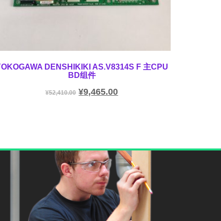
YOKOGAWA DENSHIKIKI AS.V8314S F 主CPU
BD组件
¥
9,465.00
¥
52,410.00