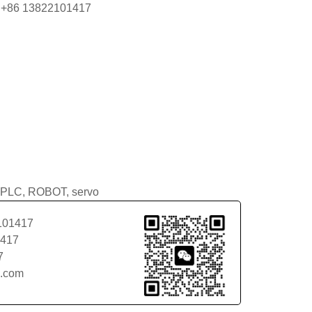
 +86 13822101417
PLC
,
ROBOT
,
servo
101417
1417
7
l.com