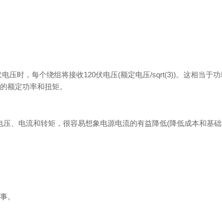
每个绕组将接收120伏电压(额定电压/sqrt(3))。这相当于功耗等于(额定电
只产生33%的额定功率和扭矩。
电压、电流和转矩，很容易想象电源电流的有益降低(降低成本和基础设
事。