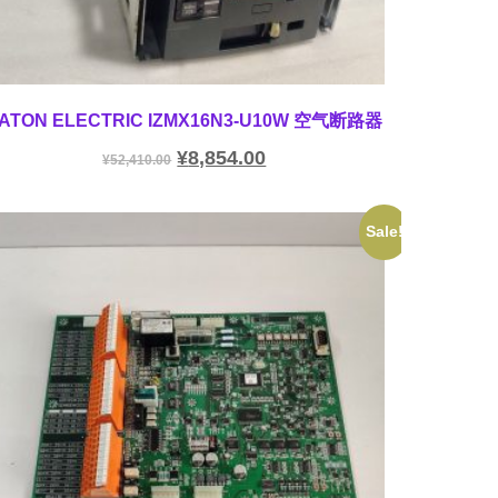
ATON ELECTRIC IZMX16N3-U10W 空气断路器
¥
8,854.00
¥
52,410.00
Sale!