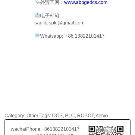
外贸官网：
www.abbgedcs.com
电子邮箱：
sauldcsplc@gmail.com
Whatsapp: +86 13822101417
Category:
Other
Tags:
DCS
,
PLC
,
ROBOT
,
servo
wechatPhone +8613822101417