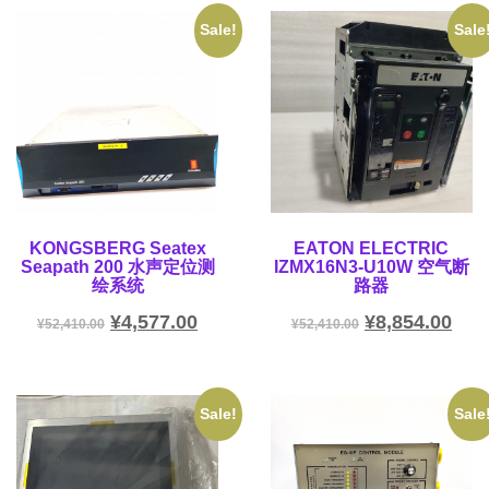
Sale!
Sale
KONGSBERG Seatex
EATON ELECTRIC
Seapath 200 水声定位测
IZMX16N3-U10W 空气断
绘系统
路器
¥
4,577.00
¥
8,854.00
¥
52,410.00
¥
52,410.00
Sale!
Sale