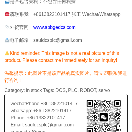
是否包含关税：不包含任何税费
请联系我：+8613822101417 张工 Wechat/Whatsapp
外贸官网：
www.abbgedcs.com
电子邮箱：sauldcsplc@gmail.com
Kind reminder: This image is not a real picture of this
product. Please contact me immediately for an inquiry!
温馨提示：此图片不是该产品的真实图片。请立即联系我进
行咨询！
Category:
In stock
Tags:
DCS
,
PLC
,
ROBOT
,
servo
wechatPhone +8613822101417
whatsapp: +86 13822101417
Phone: +86 13822101417
Email: sauldcsplc@gmail.com
connect：Simon