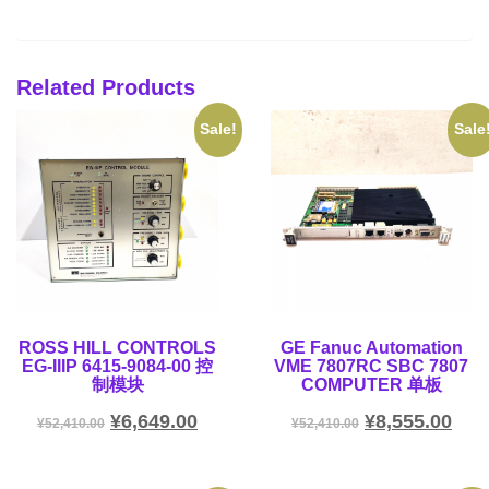
Related Products
Sale!
Sale
ROSS HILL CONTROLS
GE Fanuc Automation
EG-IIIP 6415-9084-00 控
VME 7807RC SBC 7807
制模块
COMPUTER 单板
¥
6,649.00
¥
8,555.00
¥
52,410.00
¥
52,410.00