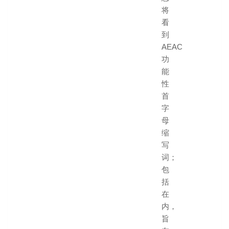
将
看
到
AEAC
功
能
性
首
字
母
缩
写
词；
包
括
在
内，
旨