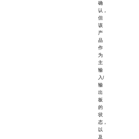
确
认，
但
该
产
品
作
为
主
输
入/
输
出
板
的
状
态，
以
及