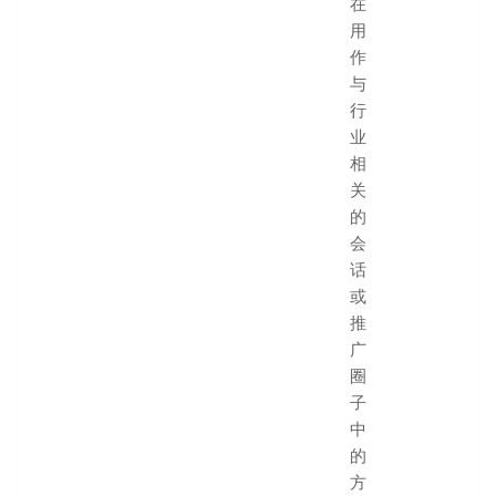
在
用
作
与
行
业
相
关
的
会
话
或
推
广
圈
子
中
的
方