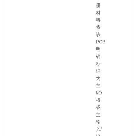
册
材
料
将
该
PCB
明
确
标
识
为
主
I/O
板
或
主
输
入/