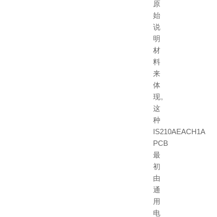
原
始
说
明
材
料
来
体
现。
这
种
IS210AEACH1A
PCB
最
初
由
通
用
电