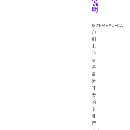
说
明
IS210AEACH1A
印
刷
电
路
板
是
最
近
开
发
的
专
业
产
品；