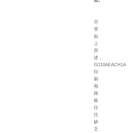
尽
管
如
上
所
述，
IS210AEACH1A
印
刷
电
路
板
往
往
缺
乏