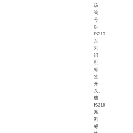
该
编
号
以
IS210
系
列
识
别
标
签
开
头。
该
IS210
系
列
标