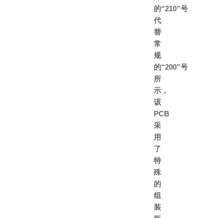
的“210”号
代
替
常
规
的“200”号
所
示，
该
PCB
采
用
了
特
殊
的
组
装