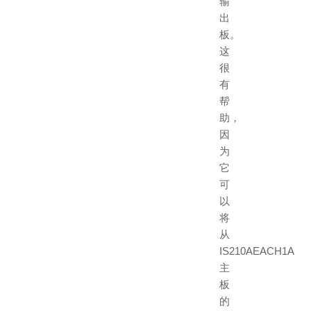
输
出
板。
这
很
有
帮
助，
因
为
它
可
以
将
从
IS210AEACH1A
主
板
的