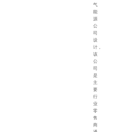
气
能
源
公
司
设
计，
该
公
司
是
主
要
行
业
零
售
商
通