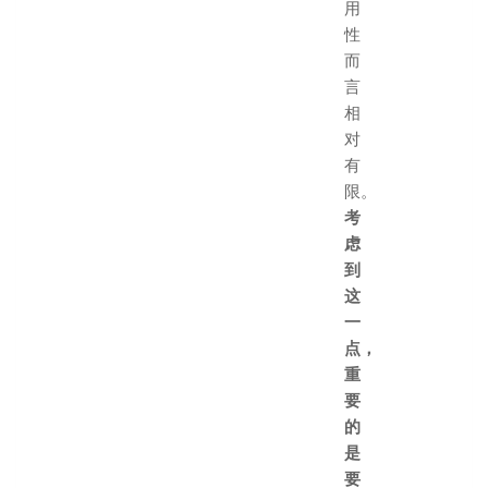
用
性
而
言
相
对
有
限。
考
虑
到
这
一
点，
重
要
的
是
要