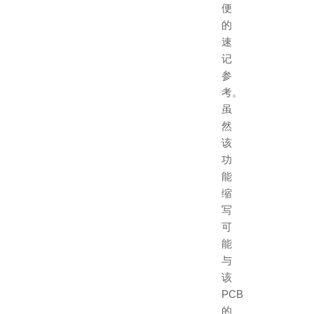
便
的
速
记
参
考。
虽
然
该
功
能
缩
写
可
能
与
该
PCB
的