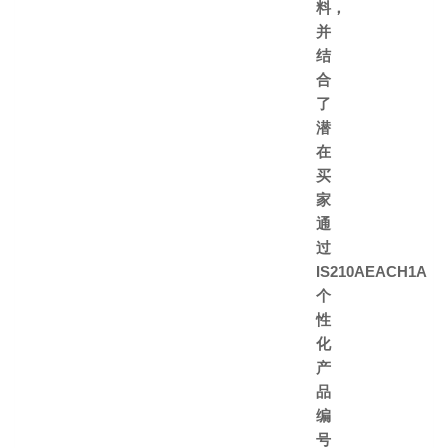
料，
并
结
合
了
潜
在
买
家
通
过
IS210AEACH1A
个
性
化
产
品
编
号