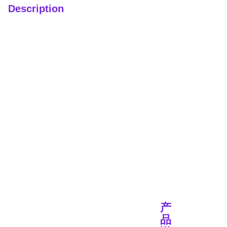
Description
产
品