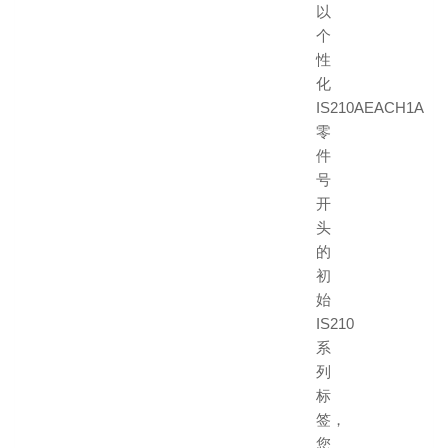
以
个
性
化
IS210AEACH1A
零
件
号
开
头
的
初
始
IS210
系
列
标
签，
您