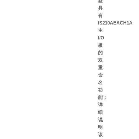
签
具
有
IS210AEACH1A
主
I/O
板
的
双
重
命
名
功
能；
详
细
说
明
该