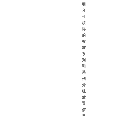
细
分
可
获
得
的
标
准
系
列
和
系
列
分
组
放
置
信
息。