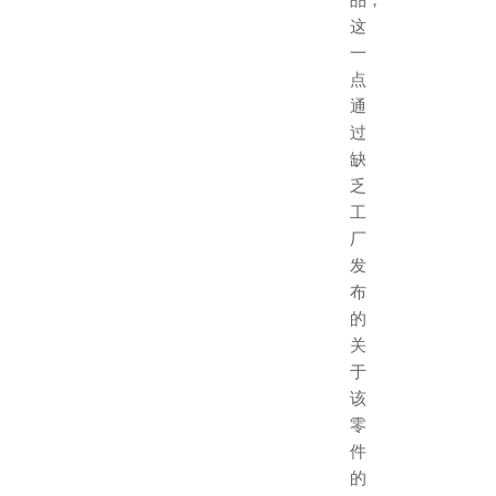
这
一
点
通
过
缺
乏
工
厂
发
布
的
关
于
该
零
件
的