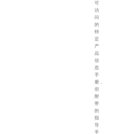
可
访
问
的
特
定
产
品
信
息
手
册，
但
附
带
的
指
导
手