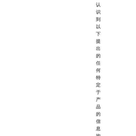
认
识
到
以
下
提
出
的
任
何
特
定
于
产
品
的
信
息
均