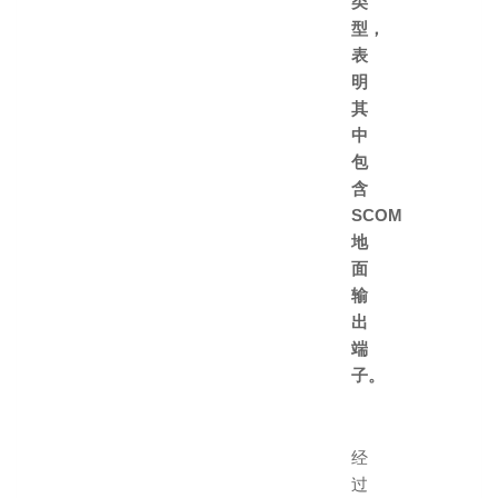
类
型，
表
明
其
中
包
含
SCOM
地
面
输
出
端
子。
经
过