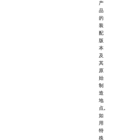
产
品
的
装
配
版
本
及
其
原
始
制
造
地
点。
如
用
特
殊