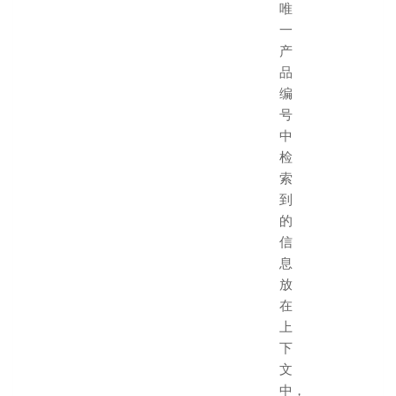
唯
一
产
品
编
号
中
检
索
到
的
信
息
放
在
上
下
文
中，