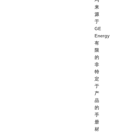
来
源
于
GE
Energy
有
限
的
非
特
定
于
产
品
的
手
册
材