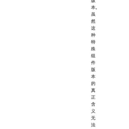
版
本。
虽
然
这
种
特
殊
组
件
版
本
的
真
正
含
义
无
法