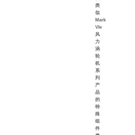
类
似
Mark
VIe
风
力
涡
轮
机
系
列
产
品
的
特
殊
组
件