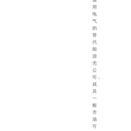
用
电
气
的
替
代
能
源
壳
公
司，
就
其
一
般
市
场
可