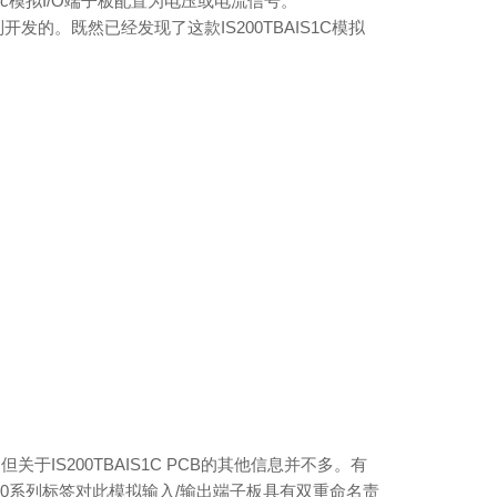
 1c模拟I/O端子板配置为电压或电流信号。
列开发的。既然已经发现了这款IS200TBAIS1C模拟
IS200TBAIS1C PCB的其他信息并不多。有
IS200系列标签对此模拟输入/输出端子板具有双重命名责