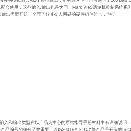
个独特的模拟输入和2个模拟输出，所有输入信号均可通过is 200 Bais
输出包配合使用，这些输入/输出包是为同一Mark VIeS涡轮机控制系统系
和输出类型开始，全面了解其令人困惑的硬件组件组合，包括:
各种输入和输出类型在以产品为中心的原始指导手册材料中有详细说明，但关于
1C功能产品编号的细分至关重要。以IS200TBAIS1C功能产品号开头的