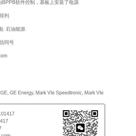
BPPB软件控制，基板上安装了电源
E排列
电 石油能源
微信同号
com
:
GE
,
GE Energy
,
Mark VIe Speedtronic
,
Mark VIe
101417
1417
7
l.com