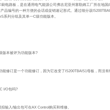
刷电路板，是在通用电气能源公司弗吉尼亚州塞勒姆工厂所在地国内制造的。
IS1C产品编号的一种方便的会话或促销速记形式。通过细分该IS200T
k VIeS系列分组及其单一C级功能版本。
一C级版本被评为功能版本?
C级功能修订是一个功能修订，因为它改变了IS200TBAIS1母板，而
C I/O包吗?
B模拟输入/输出包可在AX Control购买和维修。