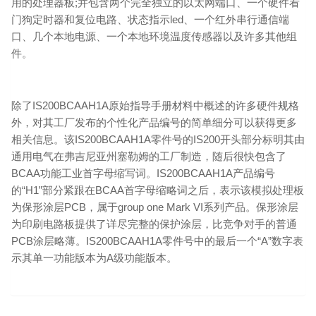
用的处理器板;并包含两个完全独立的以太网端口、一个硬件看
门狗定时器和复位电路、状态指示led、一个红外串行通信端
口、几个本地电源、一个本地环境温度传感器以及许多其他组
件。
除了IS200BCAAH1A原始指导手册材料中概述的许多硬件规格
外，对其工厂发布的个性化产品编号的简单细分可以获得更多
相关信息。该IS200BCAAH1A零件号的IS200开头部分标明其由
通用电气在弗吉尼亚州塞勒姆的工厂制造，随后很快包含了
BCAA功能工业首字母缩写词。IS200BCAAH1A产品编号
的“H1”部分紧跟在BCAA首字母缩略词之后，表示该模拟处理板
为保形涂层PCB，属于group one Mark VI系列产品。保形涂层
为印刷电路板提供了详尽完整的保护涂层，比竞争对手的普通
PCB涂层略薄。IS200BCAAH1A零件号中的最后一个“A”数字表
示其单一功能版本为A级功能版本。