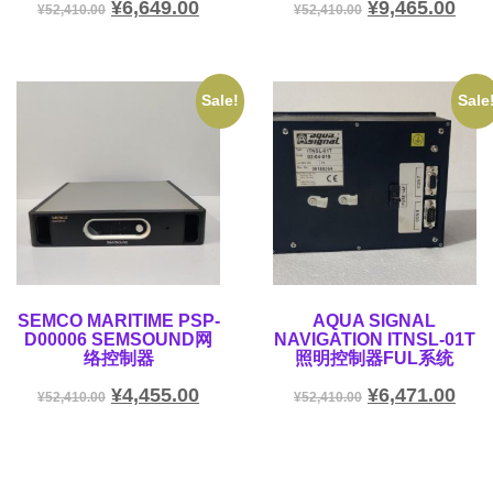
¥
6,649.00
¥
9,465.00
¥
52,410.00
¥
52,410.00
Sale!
Sale
SEMCO MARITIME PSP-
AQUA SIGNAL
D00006 SEMSOUND网
NAVIGATION ITNSL-01T
络控制器
照明控制器FUL系统
¥
4,455.00
¥
6,471.00
¥
52,410.00
¥
52,410.00