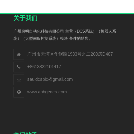
关于我们
广州启明自动化科技有限公司 主营（DCS系统）（机器人系
统）（大型伺服控制系统）模块 备件的销售。
广州市天河区华观路1933号之二208房D487
+8613822101417
sauldcsplc@gmail.com
www.abbgedcs.com