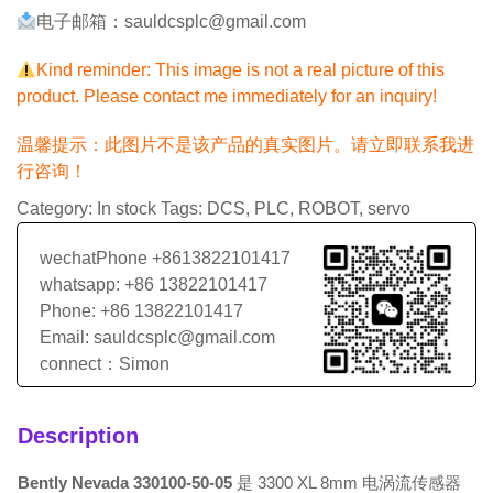
电子邮箱：sauldcsplc@gmail.com
Kind reminder: This image is not a real picture of this
product. Please contact me immediately for an inquiry!
温馨提示：此图片不是该产品的真实图片。请立即联系我进
行咨询！
Category:
In stock
Tags:
DCS
,
PLC
,
ROBOT
,
servo
wechatPhone +8613822101417
whatsapp: +86 13822101417
Phone: +86 13822101417
Email: sauldcsplc@gmail.com
connect：Simon
Description
Bently Nevada 330100-50-05
是 3300 XL 8mm 电涡流传感器