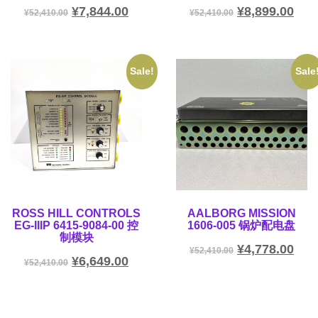
¥
7,844.00
¥
8,899.00
¥
52,410.00
¥
52,410.00
Sale!
Sale
ROSS HILL CONTROLS
AALBORG MISSION
EG-IIIP 6415-9084-00 控
1606-005 锅炉配电盘
制模块
¥
4,778.00
¥
52,410.00
¥
6,649.00
¥
52,410.00