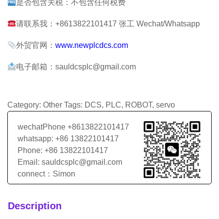
是否包含关税：不包含任何税费
请联系我：+8613822101417 张工 Wechat/Whatsapp
外贸官网：
www.newplcdcs.com
电子邮箱：sauldcsplc@gmail.com
Category:
Other
Tags:
DCS
,
PLC
,
ROBOT
,
servo
wechatPhone +8613822101417
whatsapp: +86 13822101417
Phone: +86 13822101417
Email: sauldcsplc@gmail.com
connect：Simon
Description