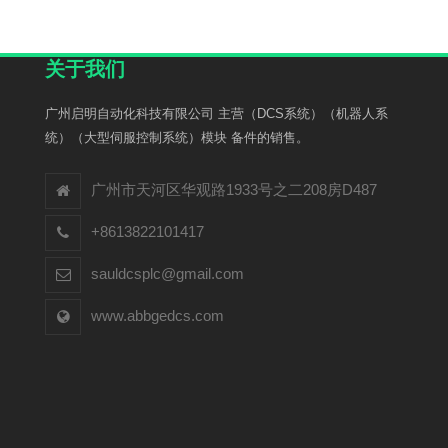
关于我们
广州启明自动化科技有限公司 主营（DCS系统）（机器人系
统）（大型伺服控制系统）模块 备件的销售。
广州市天河区华观路1933号之二208房D487
+8613822101417
sauldcsplc@gmail.com
www.abbgedcs.com