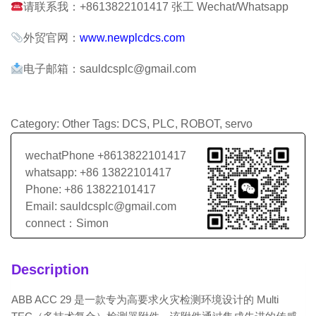
请联系我：+8613822101417 张工 Wechat/Whatsapp
外贸官网：
www.newplcdcs.com
电子邮箱：sauldcsplc@gmail.com
Category:
Other
Tags:
DCS
,
PLC
,
ROBOT
,
servo
wechatPhone +8613822101417
whatsapp: +86 13822101417
Phone: +86 13822101417
Email: sauldcsplc@gmail.com
connect：Simon
Description
ABB ACC 29 是一款专为高要求火灾检测环境设计的 Multi