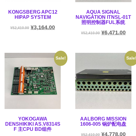
KONGSBERG APC12
AQUA SIGNAL
HIPAP SYSTEM
NAVIGATION ITNSL-01T
照明控制器FUL系统
¥
3,164.00
¥
52,410.00
¥
6,471.00
¥
52,410.00
Sale!
Sale
YOKOGAWA
AALBORG MISSION
DENSHIKIKI AS.V8314S
1606-005 锅炉配电盘
F 主CPU BD组件
¥
4,778.00
¥
52,410.00