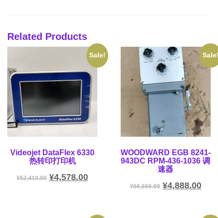
Related Products
Sale!
Sale
Videojet DataFlex 6330
WOODWARD EGB 8241-
热转印打印机
943DC RPM-436-1036 调
速器
¥
4,578.00
¥
52,410.00
¥
4,888.00
¥
66,666.00