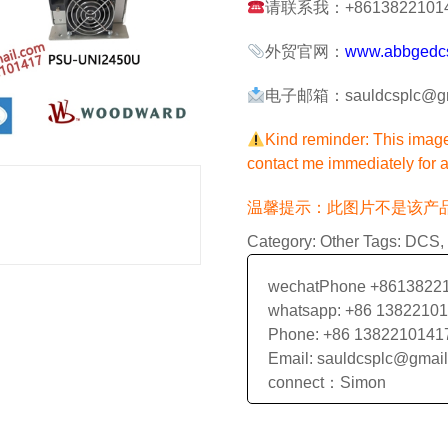
请联系我：+861382210141
外贸官网：
www.abbgedc
电子邮箱：sauldcsplc@gm
Kind reminder: This image 
contact me immediately for a
温馨提示：此图片不是该产
Category:
Other
Tags:
DCS
,
wechatPhone +8613822
whatsapp: +86 1382210
Phone: +86 1382210141
Email: sauldcsplc@gmai
connect：Simon