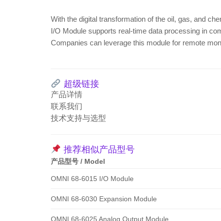
With the digital transformation of the oil, gas, and 
I/O Module supports real-time data processing in com
Companies can leverage this module for remote monit
超级链接
产品详情
联系我们
技术支持与选型
推荐相似产品型号
产品型号 / Model
OMNI 68-6015 I/O Module
OMNI 68-6030 Expansion Module
OMNI 68-6025 Analog Output Module