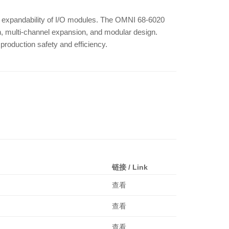
 and expandability of I/O modules. The OMNI 68-6020
n, multi-channel expansion, and modular design.
roduction safety and efficiency.
链接 / Link
查看
查看
查看