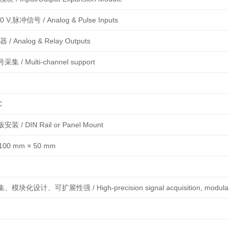
0 V,脉冲信号 / Analog & Pulse Inputs
/ Analog & Relay Outputs
/ Multi-channel support
C
 / DIN Rail or Panel Mount
100 mm × 50 mm
设计、可扩展性强 / High-precision signal acquisition, modular de