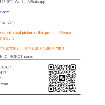
7 张工 Wechat/Whatsapp
s.com
ail.com
is not a real picture of this product. Please
n inquiry!
品的真实图片。请立即联系我进行咨询！
PLC
,
ROBOT
,
servo
101417
1417
7
l.com