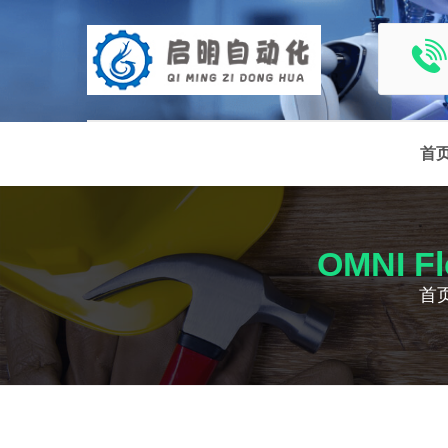
首
OMNI F
首