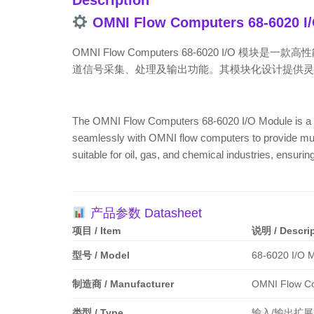
Description
OMNI Flow Computers 68-6020 I
OMNI Flow Computers 68-6020 I
道信号采集、处理及输出功能。其模块化设计提供灵
The OMNI Flow Computers 68-6020 I/O Module is a hig
seamlessly with OMNI flow computers to provide multi-
suitable for oil, gas, and chemical industries, ensurin
产品参数 Datasheet
项目 / Item
说明 / Descri
型号 / Model
68-6020 I/O 
制造商 / Manufacturer
OMNI Flow C
类型 / Type
输入/输出扩展模块 /