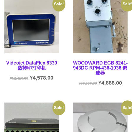
Sale!
Sale
Videojet DataFlex 6330
WOODWARD EGB 8241-
热转印打印机
943DC RPM-436-1036 调
速器
¥
4,578.00
¥
52,410.00
¥
4,888.00
¥
66,666.00
Sale!
Sale