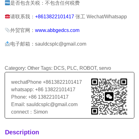
是否包含关税：不包含任何税费
请联系我：
+8613822101417
张工 Wechat/Whatsapp
外贸官网：
www.abbgedcs.com
电子邮箱：sauldcsplc@gmail.com
Category:
Other
Tags:
DCS
,
PLC
,
ROBOT
,
servo
wechatPhone +8613822101417
whatsapp: +86 13822101417
Phone: +86 13822101417
Email: sauldcsplc@gmail.com
connect：Simon
Description