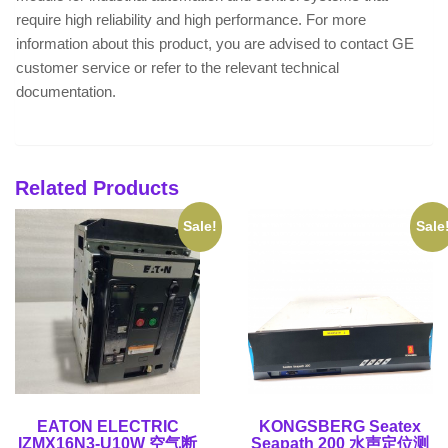
require high reliability and high performance. For more
information about this product, you are advised to contact GE
customer service or refer to the relevant technical
documentation.
Related Products
Sale!
Sale
EATON ELECTRIC
KONGSBERG Seatex
IZMX16N3-U10W 空气断
Seapath 200 水声定位测