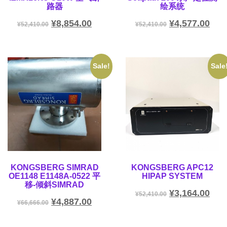
路器
绘系统
¥
8,854.00
¥
4,577.00
¥
52,410.00
¥
52,410.00
Sale!
Sale
KONGSBERG SIMRAD
KONGSBERG APC12
OE1148 E1148A-0522 平
HIPAP SYSTEM
移-倾斜SIMRAD
¥
3,164.00
¥
52,410.00
¥
4,887.00
¥
66,666.00