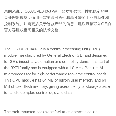
总的来说，IC698CPE040-JP是一款功能强大、性能稳定的中
央处理器模块，适用于需要高可靠性和高性能的工业自动化和
控制系统。如需更多关于这款产品的信息，建议直接联系GE的
官方客服或查阅相关的技术文档。
The IC698CPE040-JP is a central processing unit (CPU)
module manufactured by General Electric (GE) and designed
for GE’s industrial automation and control systems. It is part of
the RX7i family and is equipped with a 1.8 MHz Pentium M
microprocessor for high-performance real-time control needs.
This CPU module has 64 MB of built-in user memory and 64
MB of user flash memory, giving users plenty of storage space
to handle complex control logic and data.
The rack-mounted backplane facilitates communication