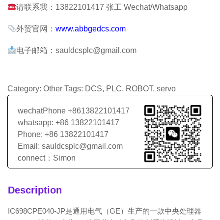
请联系我：13822101417 张工 Wechat/Whatsapp
外贸官网：
www.abbgedcs.com
电子邮箱：sauldcsplc@gmail.com
Category:
Other
Tags:
DCS
,
PLC
,
ROBOT
,
servo
wechatPhone +8613822101417
whatsapp: +86 13822101417
Phone: +86 13822101417
Email: sauldcsplc@gmail.com
connect：Simon
Description
IC698CPE040-JP是通用电气（GE）生产的一款中央处理器