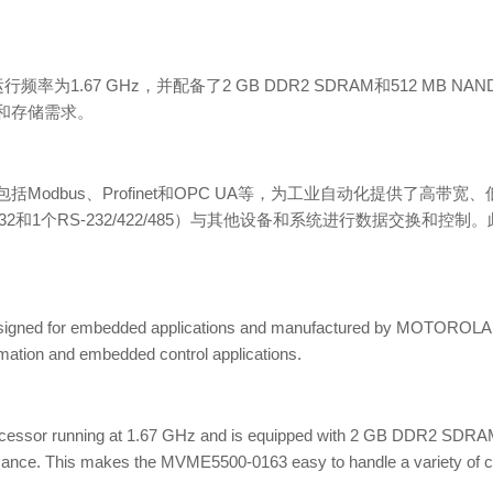
行频率为1.67 GHz，并配备了2 GB DDR2 SDRAM和512 
算和存储需求。
，包括Modbus、Profinet和OPC UA等，为工业自动化提供了
RS-232和1个RS-232/422/485）与其他设备和系统进行数据交换和
signed for embedded applications and manufactured by MOTOROLA 
tomation and embedded control applications.
rocessor running at 1.67 GHz and is equipped with 2 GB DDR2 SDR
rmance. This makes the MVME5500-0163 easy to handle a variety of 