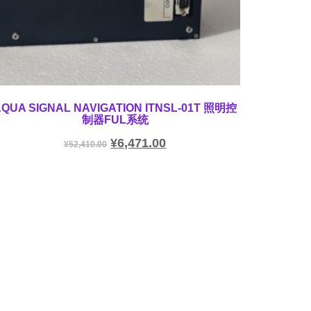
AQUA SIGNAL NAVIGATION ITNSL-01T 照明控
制器FUL系统
¥
6,471.00
¥
52,410.00