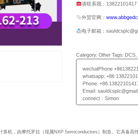
请联系我：13822101417 张
外贸官网：
www.abbgedc
电子邮箱：sauldcsplc@gm
Category:
Other
Tags:
DCS
,
wechatPhone +8613822
whatsapp: +86 1382210
Phone: +86 1382210141
Email: sauldcsplc@gmai
connect：Simon
板计算机，由摩托罗拉（现属NXP Semiconductors）制造。