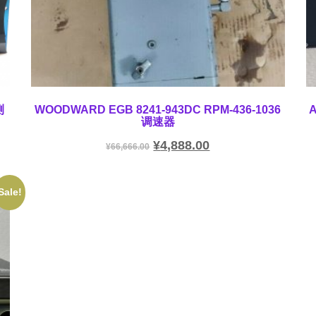
测
WOODWARD EGB 8241-943DC RPM-436-1036
调速器
¥
4,888.00
¥
66,666.00
Sale!