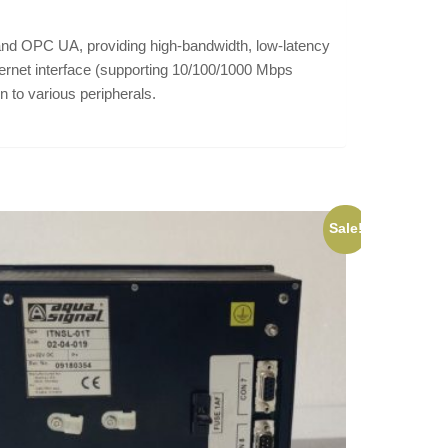
and OPC UA, providing high-bandwidth, low-latency
hernet interface (supporting 10/100/1000 Mbps
n to various peripherals.
Sale!