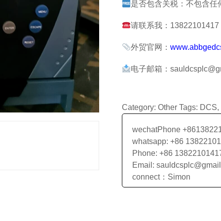
是否包含关税：不包含任
请联系我：13822101417 张
外贸官网：
www.abbgedc
电子邮箱：sauldcsplc@gm
Category:
Other
Tags:
DCS
,
wechatPhone +8613822
whatsapp: +86 1382210
Phone: +86 1382210141
Email: sauldcsplc@gmai
connect：Simon