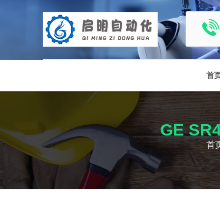
首
GE SR
首