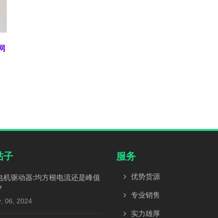
D网
帖子
服务
优势货源
电机驱动器:均方根电流还是峰值
？
专业销售
, 06, 2024
实力雄厚