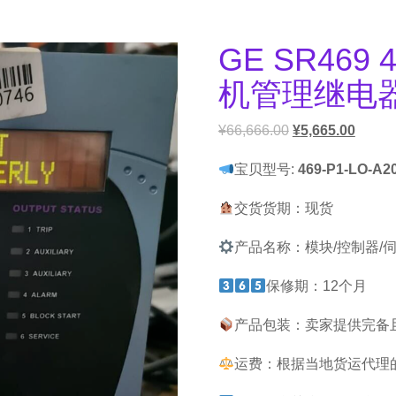
GE SR469 4
机管理继电
¥
66,666.00
¥
5,665.00
宝贝型号:
469-P1-LO-A2
交货货期：现货
产品名称：模块/控制器/
保修期：12个月
产品包装：卖家提供完备
运费：根据当地货运代理