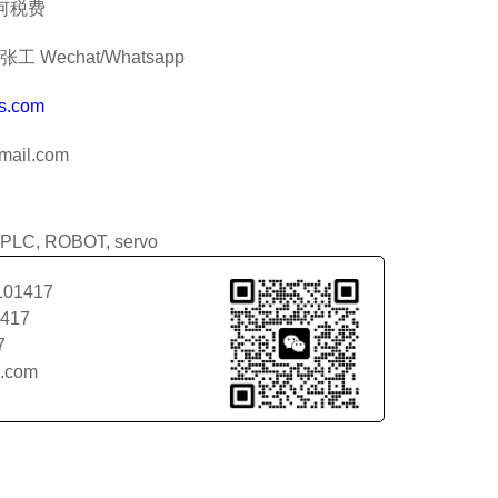
何税费
工 Wechat/Whatsapp
s.com
ail.com
PLC
,
ROBOT
,
servo
101417
1417
7
l.com