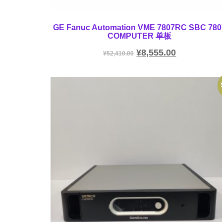
GE Fanuc Automation VME 7807RC SBC 780
COMPUTER 单板
¥
8,555.00
¥
52,410.00