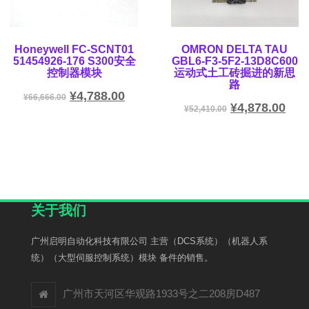
Honeywell FC-SCNT01
OMRON DELTA TAU
51454926-176 S300安全
GBL6-F3-5F2-13D8C600
控制器模块
运动式土工砖掘进的新思
路
¥
4,788.00
¥
66,666.00
¥
4,878.00
¥
52,410.00
关于我们
广州启明自动化科技有限公司 主营（DCS系统）（机器人系
统）（大型伺服控制系统）模块 备件的销售。
广州市天河区华观路1933号之二208房D487