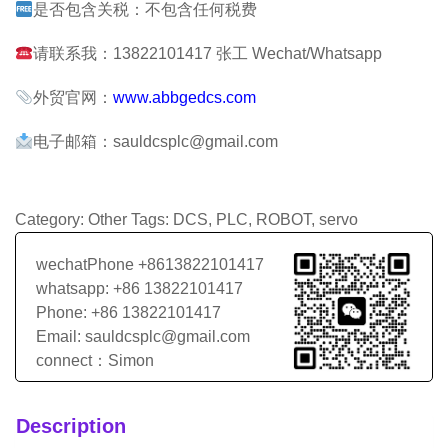
是否包含关税：不包含任何税费
请联系我：13822101417 张工 Wechat/Whatsapp
外贸官网：
www.abbgedcs.com
电子邮箱：sauldcsplc@gmail.com
Category:
Other
Tags:
DCS
,
PLC
,
ROBOT
,
servo
wechatPhone +8613822101417
whatsapp: +86 13822101417
Phone: +86 13822101417
Email: sauldcsplc@gmail.com
connect：Simon
Description