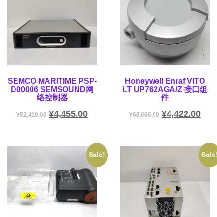
SEMCO MARITIME PSP-
Honeywell Enraf VITO
D00006 SEMSOUND网
LT UP762AGA/Z 接口组
络控制器
件
¥
4,455.00
¥
4,422.00
¥
52,410.00
¥
66,666.00
Sale!
Sale