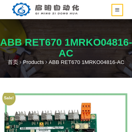
ABB RET670 1MRKO04816-
AC
首页
Products
ABB RET670 1MRKO04816-AC
Sale!