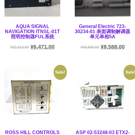
AQUA SIGNAL
General Electric 723-
NAVIGATION ITNSL-01T
30234-01 表面调制解调器
照明控制器FUL系统
单元单相5A
¥
6,471.00
¥
8,588.00
¥
52,410.00
¥
66,666.00
Sale!
Sale
ROSS HILL CONTROLS
ASP 02-53248-03 ETX2-