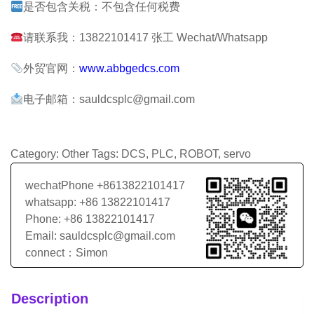
是否包含关税：不包含任何税费
请联系我：13822101417 张工 Wechat/Whatsapp
外贸官网：
www.abbgedcs.com
电子邮箱：sauldcsplc@gmail.com
Category:
Other
Tags:
DCS
,
PLC
,
ROBOT
,
servo
wechatPhone +8613822101417
whatsapp: +86 13822101417
Phone: +86 13822101417
Email: sauldcsplc@gmail.com
connect：Simon
Description