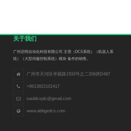
关于我们
广州启明自动化科技有限公司 主营（DCS系统）（机器人系
统）（大型伺服控制系统）模块 备件的销售。
广州市天河区华观路1933号之二208房D487
+8613822101417
sauldcsplc@gmail.com
www.abbgedcs.com