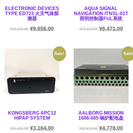
ELECTRONIC DEVICES
AQUA SIGNAL
TYPE ED723 火灾气体探
NAVIGATION ITNSL-01T
测器
照明控制器FUL系统
¥
9,656.00
¥
6,471.00
¥
52,410.00
¥
52,410.00
Sale!
Sale
KONGSBERG APC12
AALBORG MISSION
HIPAP SYSTEM
1606-005 锅炉配电盘
¥
3,164.00
¥
4,778.00
¥
52,410.00
¥
52,410.00