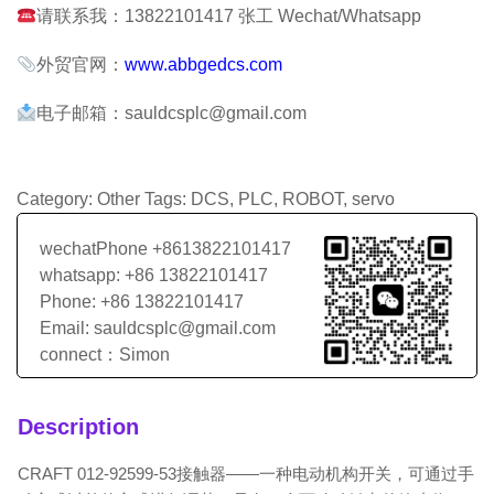
请联系我：13822101417 张工 Wechat/Whatsapp
外贸官网：
www.abbgedcs.com
电子邮箱：sauldcsplc@gmail.com
Category:
Other
Tags:
DCS
,
PLC
,
ROBOT
,
servo
wechatPhone +8613822101417
whatsapp: +86 13822101417
Phone: +86 13822101417
Email: sauldcsplc@gmail.com
connect：Simon
Description
CRAFT 012-92599-53接触器——一种电动机构开关，可通过手