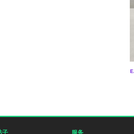
E
帖子
服务