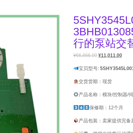
5SHY3545L
3BHB0130
行的泵站交
¥
66,666.00
¥
11,011.00
宝贝型号:
5SHY3545L00
交货货期：现货
产品名称：模块/控制器/
保修期：12个月
产品包装：卖家提供完备