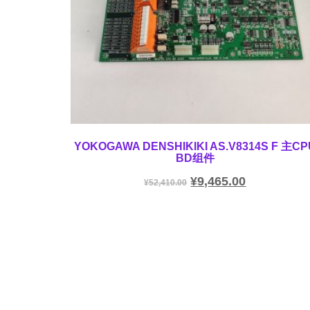
YOKOGAWA DENSHIKIKI AS.V8314S F 主CP
BD组件
¥
9,465.00
¥
52,410.00