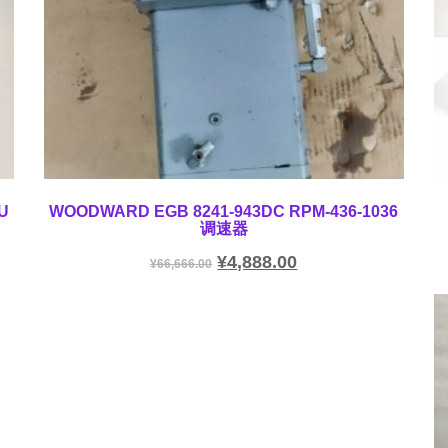
U
WOODWARD EGB 8241-943DC RPM-436-1036
调速器
¥
4,888.00
¥
66,666.00