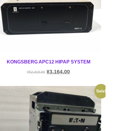
KONGSBERG APC12 HIPAP SYSTEM
¥
3,164.00
¥
52,410.00
Sale!