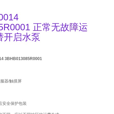
0014
85R0001 正常无故障运
替开启水泵
14 3BHB013085R0001
伺服器/触摸屏
且安全保护包装