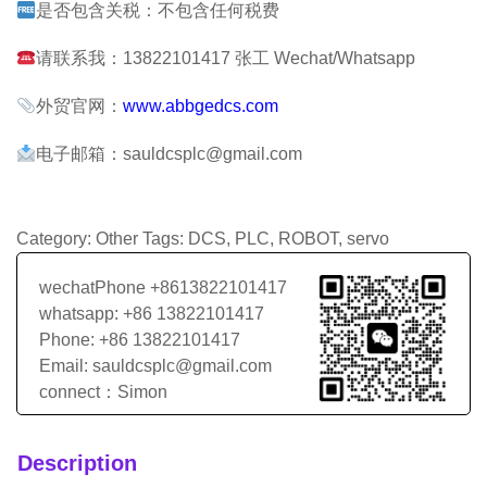
是否包含关税：不包含任何税费
请联系我：13822101417 张工 Wechat/Whatsapp
外贸官网：
www.abbgedcs.com
电子邮箱：sauldcsplc@gmail.com
Category:
Other
Tags:
DCS
,
PLC
,
ROBOT
,
servo
wechatPhone +8613822101417
whatsapp: +86 13822101417
Phone: +86 13822101417
Email: sauldcsplc@gmail.com
connect：Simon
Description