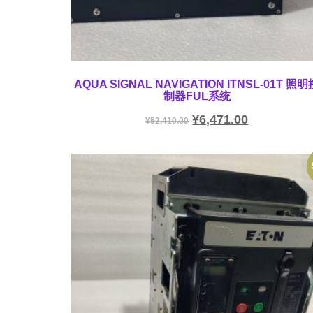
AQUA SIGNAL NAVIGATION ITNSL-01T 照明
制器FUL系统
¥
6,471.00
¥
52,410.00