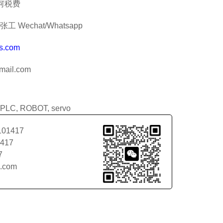
何税费
工 Wechat/Whatsapp
s.com
ail.com
PLC
,
ROBOT
,
servo
101417
1417
7
l.com