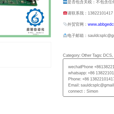
是否包含关税：不包含任
请联系我：13822101417 张
外贸官网：
www.abbgedc
电子邮箱：sauldcsplc@gm
Category:
Other
Tags:
DCS
,
wechatPhone +8613822
whatsapp: +86 1382210
Phone: +86 1382210141
Email: sauldcsplc@gmai
connect：Simon