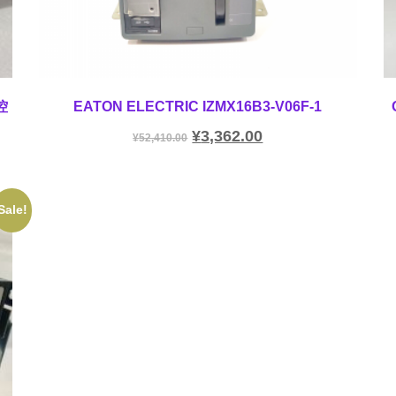
控
EATON ELECTRIC IZMX16B3-V06F-1
¥
3,362.00
¥
52,410.00
Sale!