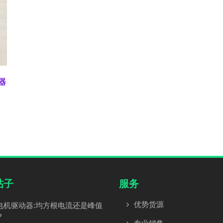
路器
帖子
服务
优势货源
电机驱动器:均方根电流还是峰值
？