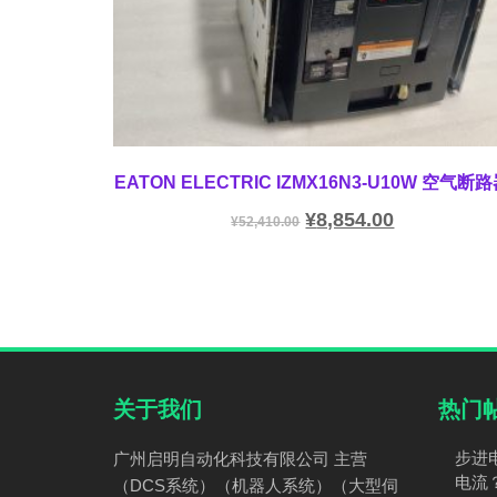
EATON ELECTRIC IZMX16N3-U10W 空气断
¥
8,854.00
¥
52,410.00
关于我们
热门
步进
广州启明自动化科技有限公司 主营
电流
（DCS系统）（机器人系统）（大型伺