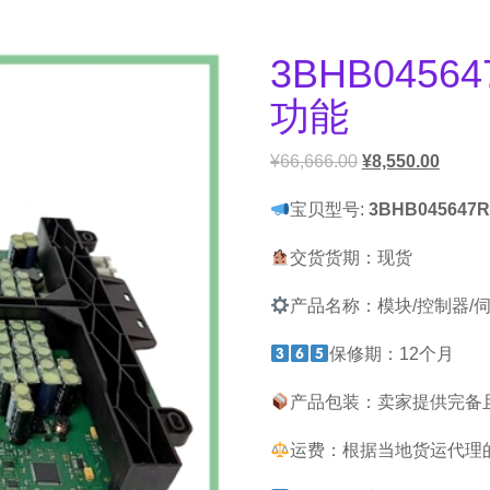
3BHB0456
功能
¥
66,666.00
¥
8,550.00
宝贝型号:
3BHB045647R
交货货期：现货
产品名称：模块/控制器/
保修期：12个月
产品包装：卖家提供完备
运费：根据当地货运代理