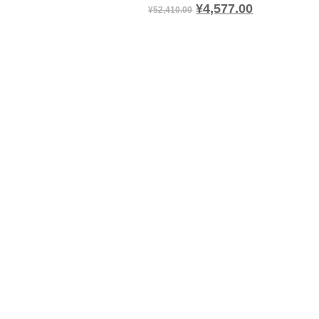
¥
4,577.00
¥
52,410.00