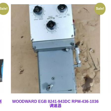
Sale!
Sale!
测
WOODWARD EGB 8241-943DC RPM-436-1036
调速器