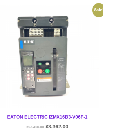
Sale!
EATON ELECTRIC IZMX16B3-V06F-1
¥
3,362.00
¥
52,410.00