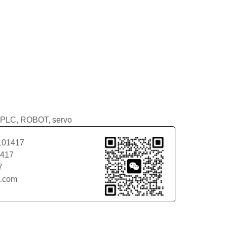
PLC
,
ROBOT
,
servo
101417
1417
7
l.com