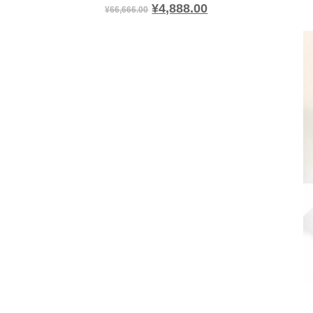
¥
4,888.00
¥
66,666.00