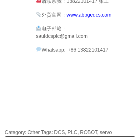
请联系我：13822101417 张工
外贸官网：
www.abbgedcs.com
电子邮箱：
sauldcsplc@gmail.com
Whatsapp: +86 13822101417
Category:
Other
Tags:
DCS
,
PLC
,
ROBOT
,
servo