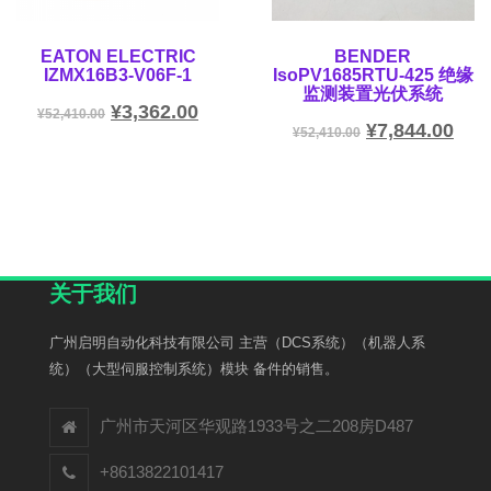
EATON ELECTRIC
BENDER
IZMX16B3-V06F-1
IsoPV1685RTU-425 绝缘
监测装置光伏系统
¥
3,362.00
¥
52,410.00
¥
7,844.00
¥
52,410.00
关于我们
广州启明自动化科技有限公司 主营（DCS系统）（机器人系
统）（大型伺服控制系统）模块 备件的销售。
广州市天河区华观路1933号之二208房D487
+8613822101417