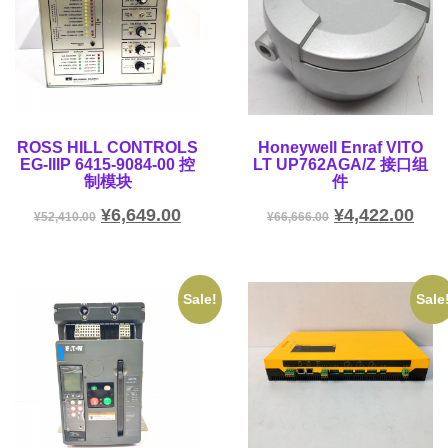
ROSS HILL CONTROLS
Honeywell Enraf VITO
EG-IIIP 6415-9084-00 控
LT UP762AGA/Z 接口组
制模块
件
¥
6,649.00
¥
4,422.00
¥
52,410.00
¥
66,666.00
Sale!
Sale