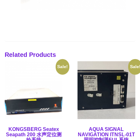
Related Products
Sale!
Sale
KONGSBERG Seatex
AQUA SIGNAL
Seapath 200 水声定位测
NAVIGATION ITNSL-01T
绘系统
照明控制器FUL系统