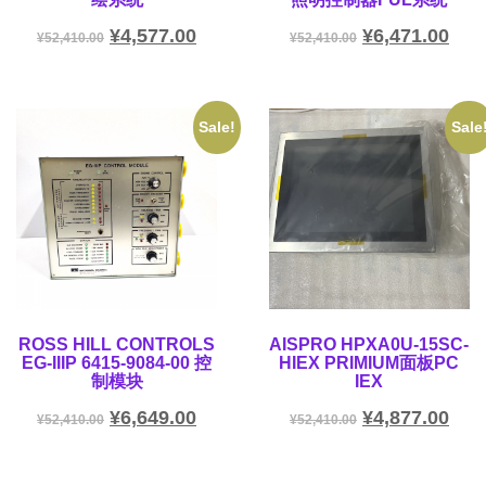
¥
4,577.00
¥
6,471.00
¥
52,410.00
¥
52,410.00
Sale!
Sale
ROSS HILL CONTROLS
AISPRO HPXA0U-15SC-
EG-IIIP 6415-9084-00 控
HIEX PRIMIUM面板PC
制模块
IEX
¥
6,649.00
¥
4,877.00
¥
52,410.00
¥
52,410.00