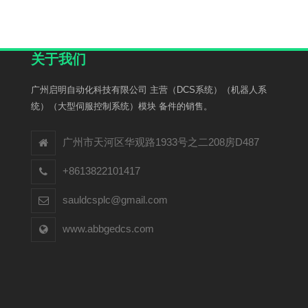
关于我们
广州启明自动化科技有限公司 主营（DCS系统）（机器人系
统）（大型伺服控制系统）模块 备件的销售。
广州市天河区华观路1933号之二208房D487
+8613822101417
sauldcsplc@gmail.com
www.abbgedcs.com