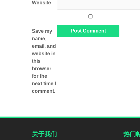
Website
Save my
name,
email, and
website in
this
browser
for the
next time I
comment.
关于我们
热门