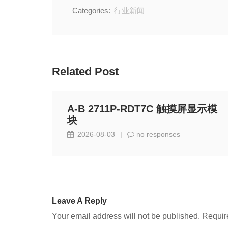
Categories:
行业新闻
Related Post
A-B 2711P-RDT7C 触摸屏显示模
块
2026-08-03
|
no responses
Leave A Reply
Your email address will not be published.
Requir