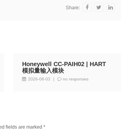
Share:
Honeywell CC-PAIH02 | HART
模拟量输入模块
2026-08-03
|
no responses
ed fields are marked
*