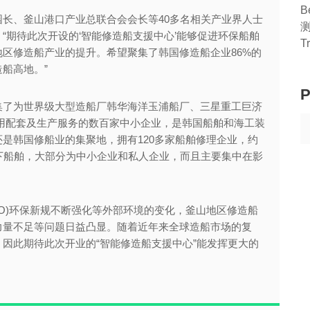
B
长、釜山港口产业总联合会会长等40多名相关产业界人士
“期待此次开设的‘智能修造船支援中心’能够促进环保船舶
T
区修造船产业的提升。希望聚集了韩国修造船企业86%的
船高地。”
P
集了为世界级大型造船厂韩华海洋玉浦船厂、三星重工巨济
用配套及生产服务的数百家中小企业，是韩国船舶和海工装
是韩国修船业的集聚地，拥有120多家船舶修理企业，约
以下船舶，大部分为中小企业和私人企业，而且主要集中在影
MO)环保新规不断强化等外部环境的变化，釜山地区修造船
力量不足等问题日益凸显。随着近年来全球造船市场的复
因此期待此次开业的“智能修造船支援中心”能发挥更大的