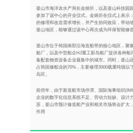
釜山市海洋农水产局长金炳圻，以及釜山科技园园
参加了该中心的开业仪式。金炳圻在仪式上表示：
的修理和改造需求增长，并产生协同效应，带动地
釜山地区，能够通过该中心再次成为环保智能修造
釜山市位于韩国南部沿海造船带的核心地区，聚
船厂，以及中型船企HJ重工影岛船厂提供各种船
备配套物资设备企业最集中的城市。同时，釜山还
占韩国修船业的70%，主要修理3000载重吨级
岛区。
前些年，由于新造船市场停滞、国际海事组织(I
企业的数字化信息系统不足、劳动力短缺、设计
苏，釜山市预计修造船产业和相关市场将会扩大，
作用