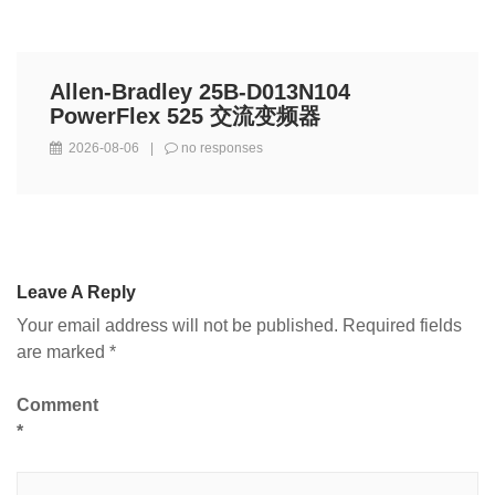
Allen-Bradley 25B-D013N104
PowerFlex 525 交流变频器
2026-08-06
|
no responses
Leave A Reply
Your email address will not be published.
Required fields
are marked
*
Comment
*