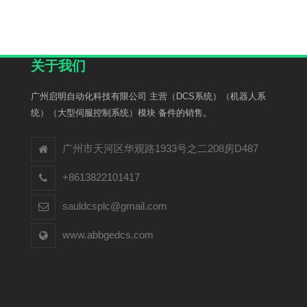
关于我们
广州启明自动化科技有限公司 主营（DCS系统）（机器人系
统）（大型伺服控制系统）模块 备件的销售。
广州市天河区华观路1933号之二208房D487
+8613822101417
sauldcsplc@gmail.com
www.abbgedcs.com