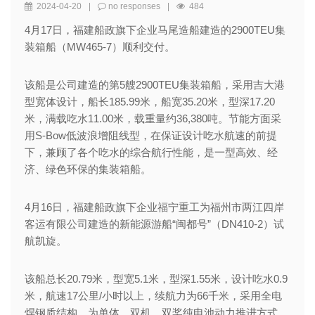
2024-04-20
|
no responses
|
484
4月17日，福建船政旗下企业马尾造船建造的2900TEU集
装箱船（MW465-7）顺利交付。
该船是公司建造的第5艘2900TEU集装箱船，采用吉大港
型宽体设计，船长185.99米，船宽35.20米，型深17.20
米，满载吃水11.00米，载重量约36,380吨。节能方面采
用S-Bow低波浪增阻线型，在保证设计吃水航速的前提
下，兼顾了各个吃水的综合航行性能，是一型高效、经
济、绿色环保的集装箱船。
4月16日，福建船政旗下企业福宁重工为福州市两江四岸
客运有限公司建造的新能源游船“闽都号”（DN410-2）试
航凯旋。
该船总长20.79米，型宽5.1米，型深1.55米，设计吃水0.9
米，航速17公里/小时以上，续航力为66千米，采用全电
焊钢质结构，为单体、双机、双桨纯电池动力推进方式。