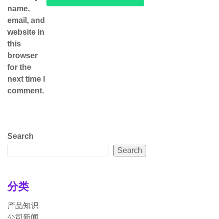
name,
email, and
website in
this
browser
for the
next time I
comment.
Search
Search
分类
产品知识
公司新闻