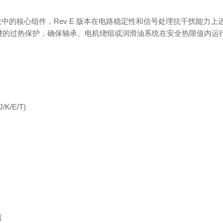
系统中的核心组件，Rev E 版本在电路稳定性和信号处理抗干扰能力
键的过热保护，确保轴承、电机绕组或润滑油系统在安全热限值内运
/K/E/T)
离