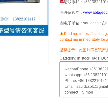
请联系我：+861382210141
外贸官网：
www.abbgedc
电子邮箱：sauldcsplc@gm
Kind reminder: This image 
contact me immediately for a
温馨提示：此图片不是该产
Category:
In stock
Tags:
DC
wechatPhone +8613822
whatsapp: +86 1382210
Phone: +86 1382210141
Email: sauldcsplc@gmai
connect：Simon