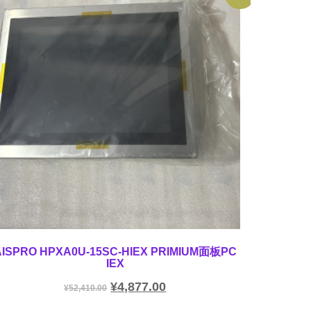
AISPRO HPXA0U-15SC-HIEX PRIMIUM面板PC
IEX
¥
4,877.00
¥
52,410.00