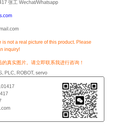
7 张工 Wechat/Whatsapp
s.com
ail.com
is not a real picture of this product. Please
n inquiry!
品的真实图片。请立即联系我进行咨询！
S
,
PLC
,
ROBOT
,
servo
101417
1417
7
l.com