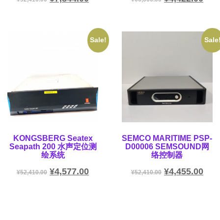
Sale!
Sale
KONGSBERG Seatex
SEMCO MARITIME PSP-
Seapath 200 水声定位测
D00006 SEMSOUND网
绘系统
络控制器
¥
4,577.00
¥
4,455.00
¥
52,410.00
¥
52,410.00