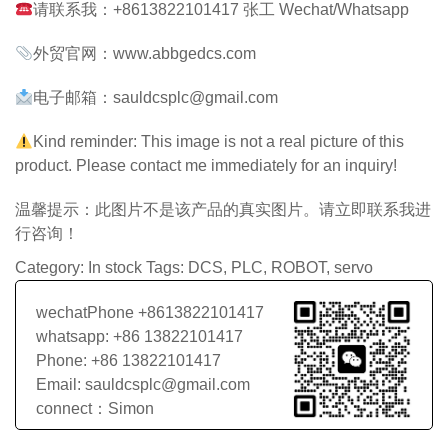
请联系我：+8613822101417 张工 Wechat/Whatsapp
外贸官网：
www.abbgedcs.com
电子邮箱：sauldcsplc@gmail.com
Kind reminder: This image is not a real picture of this
product. Please contact me immediately for an inquiry!
温馨提示：此图片不是该产品的真实图片。请立即联系我进
行咨询！
Category:
In stock
Tags:
DCS
,
PLC
,
ROBOT
,
servo
wechatPhone +8613822101417
whatsapp: +86 13822101417
Phone: +86 13822101417
Email: sauldcsplc@gmail.com
connect：Simon