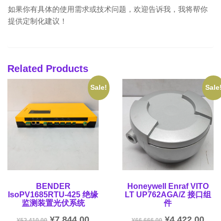
如果你有具体的使用需求或技术问题，欢迎告诉我，我将帮你
提供定制化建议！
Related Products
Sale!
Sale
BENDER
Honeywell Enraf VITO
IsoPV1685RTU-425 绝缘
LT UP762AGA/Z 接口组
监测装置光伏系统
件
¥
7,844.00
¥
4,422.00
¥
52,410.00
¥
66,666.00