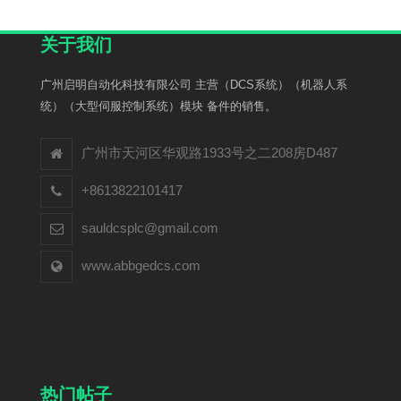
关于我们
广州启明自动化科技有限公司 主营（DCS系统）（机器人系
统）（大型伺服控制系统）模块 备件的销售。
广州市天河区华观路1933号之二208房D487
+8613822101417
sauldcsplc@gmail.com
www.abbgedcs.com
热门帖子