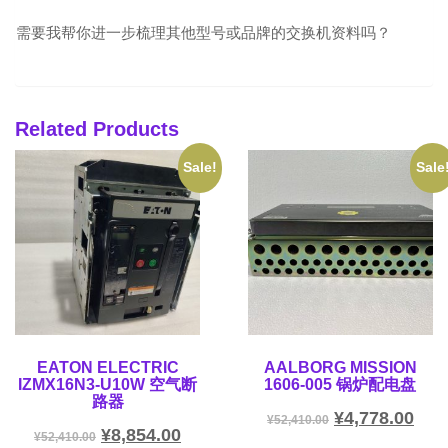
需要我帮你进一步梳理其他型号或品牌的交换机资料吗？
Related Products
Sale!
Sale
EATON ELECTRIC
AALBORG MISSION
IZMX16N3-U10W 空气断
1606-005 锅炉配电盘
路器
¥
4,778.00
¥
52,410.00
¥
8,854.00
¥
52,410.00