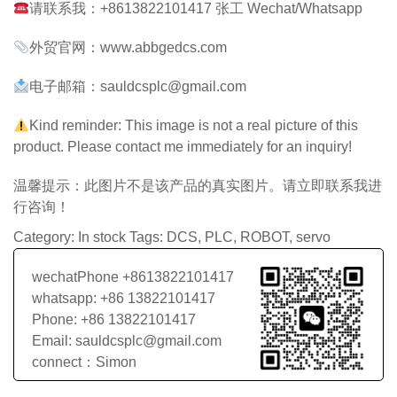
请联系我：+8613822101417 张工 Wechat/Whatsapp
外贸官网：
www.abbgedcs.com
电子邮箱：sauldcsplc@gmail.com
Kind reminder: This image is not a real picture of this
product. Please contact me immediately for an inquiry!
温馨提示：此图片不是该产品的真实图片。请立即联系我进
行咨询！
Category:
In stock
Tags:
DCS
,
PLC
,
ROBOT
,
servo
wechatPhone +8613822101417
whatsapp: +86 13822101417
Phone: +86 13822101417
Email: sauldcsplc@gmail.com
connect：Simon