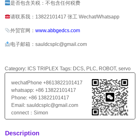
是否包含关税：不包含任何税费
请联系我：13822101417 张工 Wechat/Whatsapp
外贸官网：
www.abbgedcs.com
电子邮箱：sauldcsplc@gmail.com
Category:
ICS TRIPLEX
Tags:
DCS
,
PLC
,
ROBOT
,
servo
wechatPhone +8613822101417
whatsapp: +86 13822101417
Phone: +86 13822101417
Email: sauldcsplc@gmail.com
connect：Simon
Description