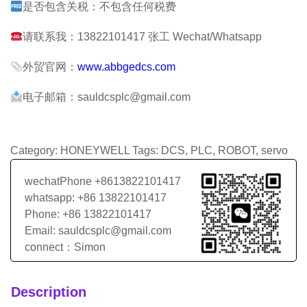
是否包含关税：不包含任何税费
请联系我：13822101417 张工 Wechat/Whatsapp
外贸官网：
www.abbgedcs.com
电子邮箱：sauldcsplc@gmail.com
Category:
HONEYWELL
Tags:
DCS
,
PLC
,
ROBOT
,
servo
wechatPhone +8613822101417
whatsapp: +86 13822101417
Phone: +86 13822101417
Email: sauldcsplc@gmail.com
connect：Simon
Description