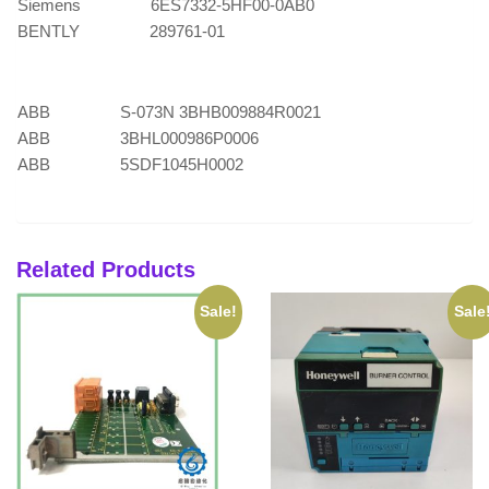
Siemens 6ES7332-5HF00-0AB0
BENTLY 289761-01
ABB S-073N 3BHB009884R0021
ABB 3BHL000986P0006
ABB 5SDF1045H0002
Related Products
Sale!
Sale