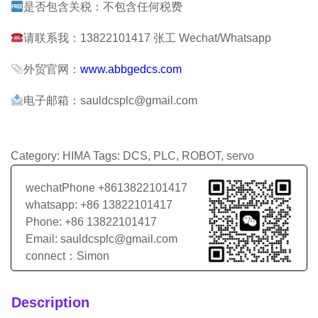
是否包含关税：不包含任何税费
请联系我：13822101417 张工 Wechat/Whatsapp
外贸官网：
www.abbgedcs.com
电子邮箱：sauldcsplc@gmail.com
Category:
HIMA
Tags:
DCS
,
PLC
,
ROBOT
,
servo
wechatPhone +8613822101417
whatsapp: +86 13822101417
Phone: +86 13822101417
Email: sauldcsplc@gmail.com
connect：Simon
Description