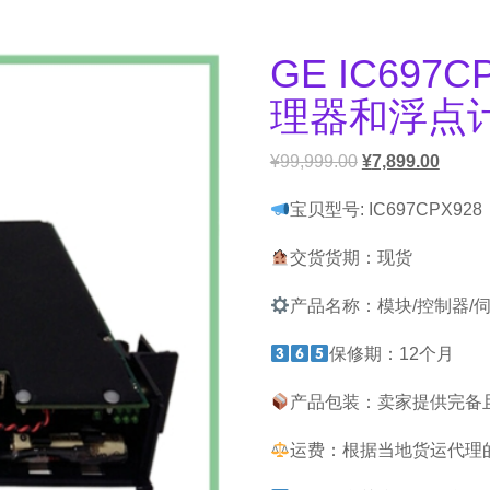
GE IC697
理器和浮点
¥
99,999.00
¥
7,899.00
宝贝型号: IC697CPX928
交货货期：现货
产品名称：模块/控制器/
保修期：12个月
产品包装：卖家提供完备
运费：根据当地货运代理