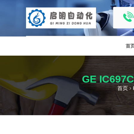
首
GE IC6
首页