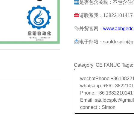
是否包含关税：不包含任
请联系我：13822101417 张
外贸官网：
www.abbgedc
电子邮箱：sauldcsplc@gm
Category:
GE FANUC
Tags
wechatPhone +8613822
whatsapp: +86 1382210
Phone: +86 1382210141
Email: sauldcsplc@gmai
connect：Simon