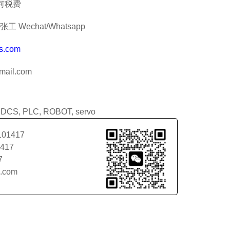
何税费
工 Wechat/Whatsapp
s.com
ail.com
:
DCS
,
PLC
,
ROBOT
,
servo
101417
1417
7
l.com