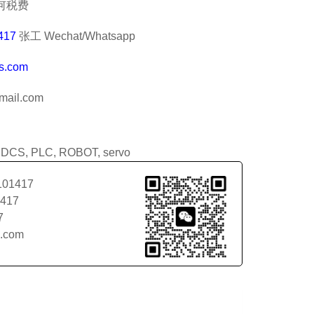
何税费
417
张工 Wechat/Whatsapp
s.com
ail.com
:
DCS
,
PLC
,
ROBOT
,
servo
101417
1417
7
l.com