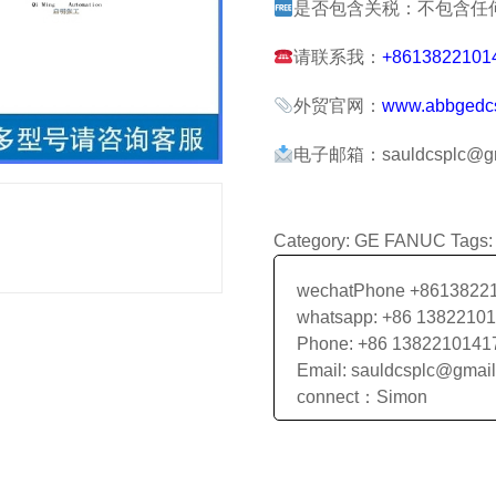
是否包含关税：不包含任
请联系我：
+8613822101
外贸官网：
www.abbgedc
电子邮箱：sauldcsplc@gm
Category:
GE FANUC
Tags
wechatPhone +8613822
whatsapp: +86 1382210
Phone: +86 1382210141
Email: sauldcsplc@gmai
connect：Simon