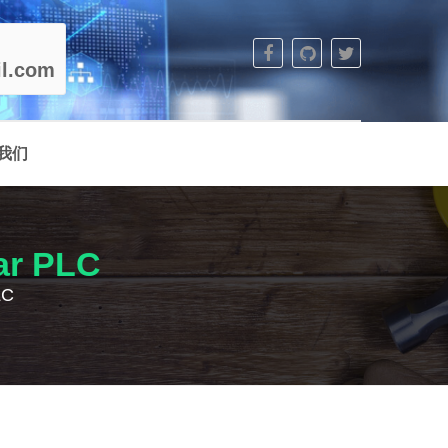
l.com
我们
ar PLC
LC