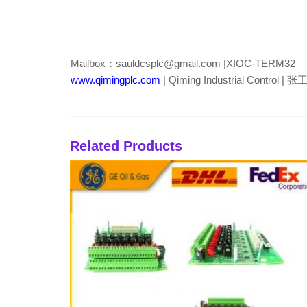
Mailbox：sauldcsplc@gmail.com |XIOC-TERM32
www.qimingplc.com
| Qiming Industrial Control | 
Related Products