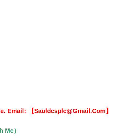
rice. Email: 【Sauldcsplc@Gmail.Com】
th Me）