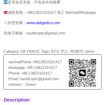
是否包含关税：不包含任何税费
请联系我：+8613822101417 张工 Wechat/Whatsapp
外贸官网：
www.abbgedcs.com
电子邮箱：sauldcsplc@gmail.com
Category:
GE FANUC
Tags:
DCS
,
PLC
,
ROBOT
,
servo
wechatPhone +8613822101417
whatsapp: +86 13822101417
Phone: +86 13822101417
Email: sauldcsplc@gmail.com
connect：Simon
Description