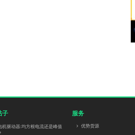
帖子
服务
优势货源
电机驱动器:均方根电流还是峰值
？