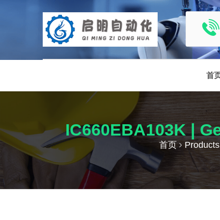
首
IC660EBA103K |
首页
Products