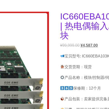
IC660EBA103
| 热电偶输
块
¥
99,999.00
¥
4,587.00
宝贝型号: IC660EBA103
交货货期：现货
产品名称：模块/控制器/
保修期：12个月
产品包装：卖家提供完备