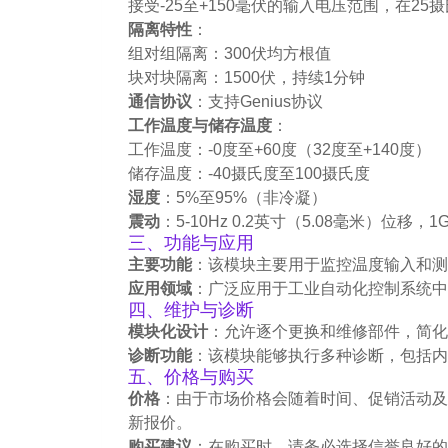
接受-25至+150毫伏的输入电压范围，在2
隔离特性
：
组对组隔离：300伏均方根值
块对块隔离：1500伏，持续1分钟
通信协议
：支持Genius协议
工作温度与储存温度
：
工作温度：-0度至+60度（32度至+140度）
储存温度：-40摄氏度至100摄氏度
湿度
：5%至95%（非冷凝）
震动
：5-10Hz 0.2英寸（5.08毫米）位移，1G
三、功能与应用
主要功能
：该模块主要用于监控温度输入和测量
应用领域
：广泛应用于工业自动化控制系统中
四、维护与诊断
模块化设计
：允许逐个更换和维修部件，简化
诊断功能
：该模块能够执行多种诊断，包括内
五、价格与购买
价格
：由于市场价格会随着时间、促销活动及
新报价。
购买建议
：在购买时，请务必选择信誉良好的