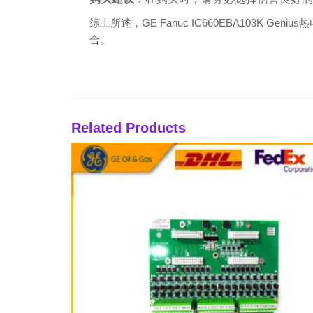
综上所述，GE Fanuc IC660EBA103
合。
Related Products