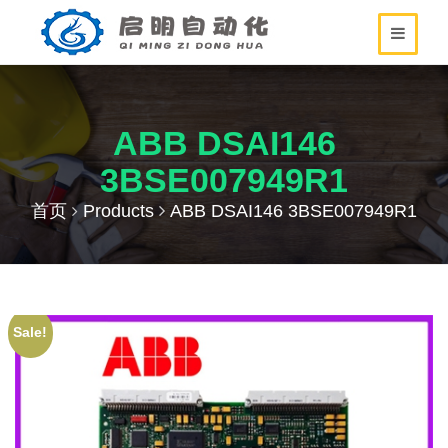
ABB DSAI146
3BSE007949R1
首页
Products
ABB DSAI146 3BSE007949R1
Sale!