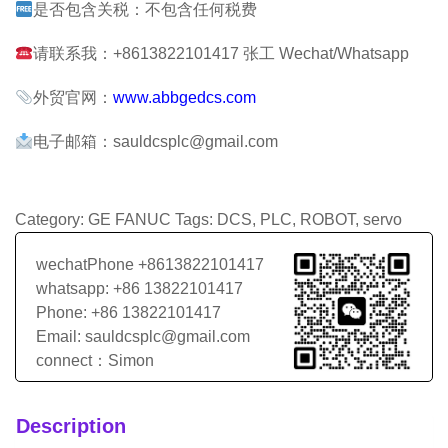
是否包含关税：不包含任何税费
请联系我：+8613822101417 张工 Wechat/Whatsapp
外贸官网：
www.abbgedcs.com
电子邮箱：sauldcsplc@gmail.com
Category:
GE FANUC
Tags:
DCS
,
PLC
,
ROBOT
,
servo
wechatPhone +8613822101417
whatsapp: +86 13822101417
Phone: +86 13822101417
Email: sauldcsplc@gmail.com
connect：Simon
Description