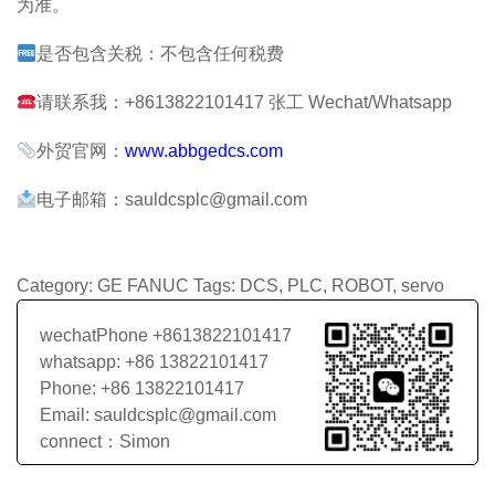
为准。
是否包含关税：不包含任何税费
请联系我：+8613822101417 张工 Wechat/Whatsapp
外贸官网：
www.abbgedcs.com
电子邮箱：sauldcsplc@gmail.com
Category:
GE FANUC
Tags:
DCS
,
PLC
,
ROBOT
,
servo
wechatPhone +8613822101417
whatsapp: +86 13822101417
Phone: +86 13822101417
Email: sauldcsplc@gmail.com
connect：Simon