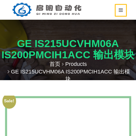
GE IS215UCVHM06A
IS200PMCIH1ACC 输出模块
首页
Products
GE IS215UCVHM06A IS200PMCIH1ACC 输出模
块
Sale!