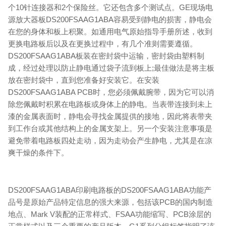
个10针连接器和2个保险丝。它还包含多个测试点。GE现场电
源放大器板DS200FSAAG1ABA容易受到静电的损害，静电会
在您的身体和板上积聚。如通用电气原始指导手册所述，收到
更换电路板后以及在更换过程中，有几个准则需要遵循。
DS200FSAAG1ABA板装在密封袋中运输，密封袋由塑料制
成，经过处理以防止静电通过袋子流到板上;最佳做法是将主板
放在密封袋中，直到您准备好安装它。在安装
DS200FSAAG1ABA PCB时，您必须佩戴腕带，因为它可以消
除您佩戴时积累在电路板或身体上的静电。当表带连接到未上
漆的金属表面时，静电会寻找金属提供的接地，因此将表带夹
到工作台或其他结构上的金属支架上。另一个安装注意事项是
避免带着电路板四处走动，因为走动会产生静电，尤其是在凉
爽干燥的条件下。
DS200FSAAG1ABA印刷电路板的DS200FSAAG1ABA功能产
品号是原始产品特定信息的强大来源，包括该PCB的国内制造
地点、Mark V装配的正常样式、FSAA功能缩写、PCB涂层的