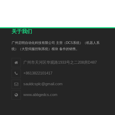
关于我们
广州启明自动化科技有限公司 主营（DCS系统）（机器人系
统）（大型伺服控制系统）模块 备件的销售。
广州市天河区华观路1933号之二208房D487
+8613822101417
sauldcsplc@gmail.com
www.abbgedcs.com