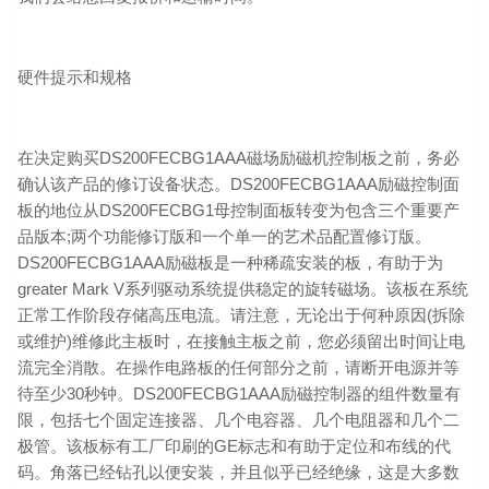
硬件提示和规格
在决定购买DS200FECBG1AAA磁场励磁机控制板之前，务必
确认该产品的修订设备状态。DS200FECBG1AAA励磁控制面
板的地位从DS200FECBG1母控制面板转变为包含三个重要产
品版本;两个功能修订版和一个单一的艺术品配置修订版。
DS200FECBG1AAA励磁板是一种稀疏安装的板，有助于为
greater Mark V系列驱动系统提供稳定的旋转磁场。该板在系统
正常工作阶段存储高压电流。请注意，无论出于何种原因(拆除
或维护)维修此主板时，在接触主板之前，您必须留出时间让电
流完全消散。在操作电路板的任何部分之前，请断开电源并等
待至少30秒钟。DS200FECBG1AAA励磁控制器的组件数量有
限，包括七个固定连接器、几个电容器、几个电阻器和几个二
极管。该板标有工厂印刷的GE标志和有助于定位和布线的代
码。角落已经钻孔以便安装，并且似乎已经绝缘，这是大多数