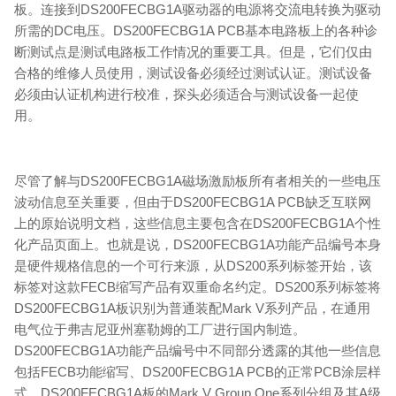
板。连接到DS200FECBG1A驱动器的电源将交流电转换为驱动
所需的DC电压。DS200FECBG1A PCB基本电路板上的各种诊
断测试点是测试电路板工作情况的重要工具。但是，它们仅由
合格的维修人员使用，测试设备必须经过测试认证。测试设备
必须由认证机构进行校准，探头必须适合与测试设备一起使
用。
尽管了解与DS200FECBG1A磁场激励板所有者相关的一些电压
波动信息至关重要，但由于DS200FECBG1A PCB缺乏互联网
上的原始说明文档，这些信息主要包含在DS200FECBG1A个性
化产品页面上。也就是说，DS200FECBG1A功能产品编号本身
是硬件规格信息的一个可行来源，从DS200系列标签开始，该
标签对这款FECB缩写产品有双重命名约定。DS200系列标签将
DS200FECBG1A板识别为普通装配Mark V系列产品，在通用
电气位于弗吉尼亚州塞勒姆的工厂进行国内制造。
DS200FECBG1A功能产品编号中不同部分透露的其他一些信息
包括FECB功能缩写、DS200FECBG1A PCB的正常PCB涂层样
式、DS200FECBG1A板的Mark V Group One系列分组及其A级