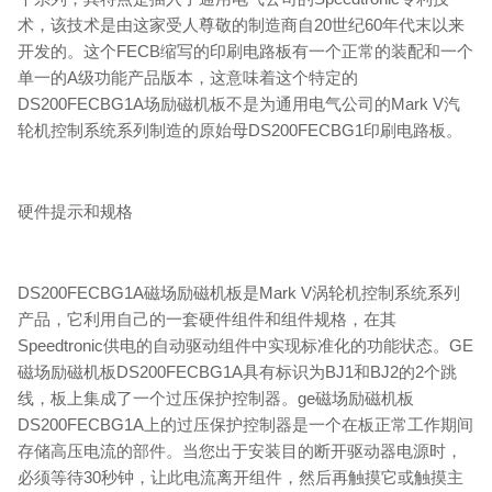
术，该技术是由这家受人尊敬的制造商自20世纪60年代末以来
开发的。这个FECB缩写的印刷电路板有一个正常的装配和一个
单一的A级功能产品版本，这意味着这个特定的
DS200FECBG1A场励磁机板不是为通用电气公司的Mark V汽
轮机控制系统系列制造的原始母DS200FECBG1印刷电路板。
硬件提示和规格
DS200FECBG1A磁场励磁机板是Mark V涡轮机控制系统系列
产品，它利用自己的一套硬件组件和组件规格，在其
Speedtronic供电的自动驱动组件中实现标准化的功能状态。GE
磁场励磁机板DS200FECBG1A具有标识为BJ1和BJ2的2个跳
线，板上集成了一个过压保护控制器。ge磁场励磁机板
DS200FECBG1A上的过压保护控制器是一个在板正常工作期间
存储高压电流的部件。当您出于安装目的断开驱动器电源时，
必须等待30秒钟，让此电流离开组件，然后再触摸它或触摸主