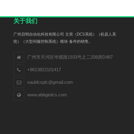
关于我们
广州启明自动化科技有限公司 主营（DCS系统）（机器人系
统）（大型伺服控制系统）模块 备件的销售。
广州市天河区华观路1933号之二208房D487
+8613822101417
sauldcsplc@gmail.com
www.abbgedcs.com