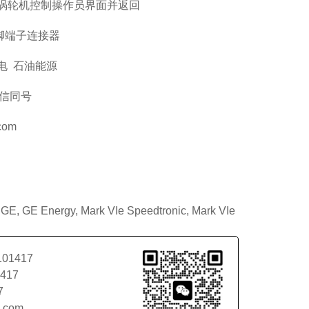
达涡轮机控制操作员界面并返回
脚端子连接器
电 石油能源
微信同号
com
:
GE
,
GE Energy
,
Mark VIe Speedtronic
,
Mark VIe
101417
1417
7
l.com