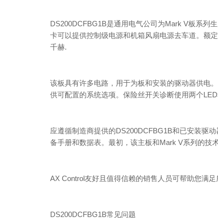
DS200DCFBG1B是通用电气公司为Mark V板系列
卡可以提供控制级电源和机箱风扇电源去车道。额定电
千赫.
该板具有许多电路，用于为板和安装的驱动器供电。DS
供可配置的系统选项。保险丝开关诊断使用两个LE
应遵循制造商提供的DS200DCFBG1B和已安
备手册和数据表。最初，该主板和Mark V系列的
AX Control友好且值得信赖的销售人员可帮助
DS200DCFBG1B常见问题