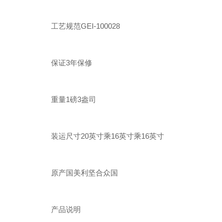
工艺规范GEI-100028
保证3年保修
重量1磅3盎司
装运尺寸20英寸乘16英寸乘16英寸
原产国美利坚合众国
产品说明